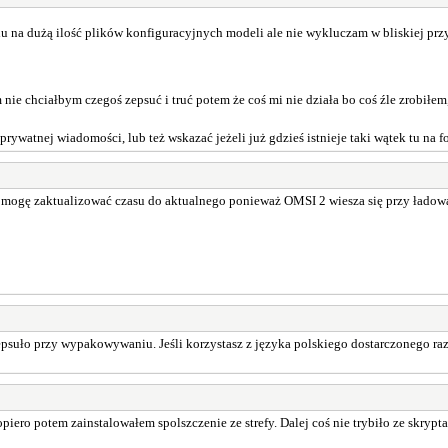
du na dużą ilość plików konfiguracyjnych modeli ale nie wykluczam w bliskiej prz
 nie chciałbym czegoś zepsuć i truć potem że coś mi nie działa bo coś źle zrobiłem,
ywatnej wiadomości, lub też wskazać jeżeli już gdzieś istnieje taki wątek tu na f
ogę zaktualizować czasu do aktualnego ponieważ OMSI 2 wiesza się przy ładowani
ę zepsuło przy wypakowywaniu. Jeśli korzystasz z języka polskiego dostarczonego r
opiero potem zainstalowałem spolszczenie ze strefy. Dalej coś nie trybiło ze skryp