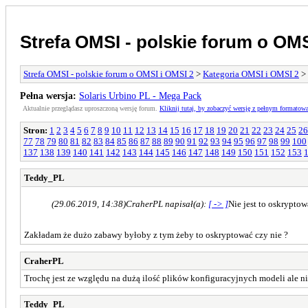
Strefa OMSI - polskie forum o OMS
Strefa OMSI - polskie forum o OMSI i OMSI 2
>
Kategoria OMSI i OMSI 2
>
Pełna wersja:
Solaris Urbino PL - Mega Pack
Aktualnie przeglądasz uproszczoną wersję forum.
Kliknij tutaj, by zobaczyć wersję z pełnym formatow
Stron:
1
2
3
4
5
6
7
8
9
10
11
12
13
14
15
16
17
18
19
20
21
22
23
24
25
26
77
78
79
80
81
82
83
84
85
86
87
88
89
90
91
92
93
94
95
96
97
98
99
100
137
138
139
140
141
142
143
144
145
146
147
148
149
150
151
152
153
Teddy_PL
(29.06.2019, 14:38)
CraherPL napisał(a):
[ -> ]
Nie jest to oskryptow
Zakładam że dużo zabawy byłoby z tym żeby to oskryptować czy nie ?
CraherPL
Trochę jest ze względu na dużą ilość plików konfiguracyjnych modeli ale ni
Teddy_PL