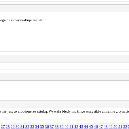
mega paku wyskakuje mi błąd:
 nie jest to zrobione ze sztuką. Wywala błędy możliwe wszystkie zmienne z tym, ż
27
28
29
30
31
32
33
34
35
36
37
38
39
40
41
42
43
44
45
46
47
48
49
50
51
52