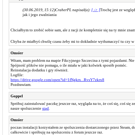
(30.06.2019, 15:12)
CraherPL napisał(a):
[ -> ]
Trochę jest ze wzglę
jak i jego zwalniania
Chciałbym to zrobić sobie sam, ale z racji że kompletnie się na ty mnie znam
Chyba że miałbyś chwilę czasu żeby mi to dokładnie wytłumaczyć tu czy w pr
Omsier
Witam, mam problem na mapie Fikcyjnego Szczecina z tymi pojazdami. Nie m
Spójność plików nie pomaga, o ile miała w jaki kolwiek sposób pomóc.
Reinstalacja dodatku i gry również.
Logfile:
https://drive.google.com/open?id=1fNgkrx...RvsY7zkrx8
Pozdrawiam.
Goppel
Spróbuj zainstalować paczkę jeszcze raz, wygląda na to, że coś się, coś si
nasze spolszczenie
stąd
.
Omsier
poczas instalacji korzystałem ze spolszczenia dostarczonego przez Steam, d
całkowicie i spróbuję na spolszceniu z forum jeszcze raz.