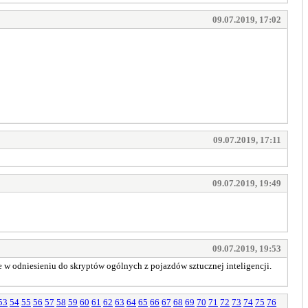
09.07.2019, 17:02
09.07.2019, 17:11
09.07.2019, 19:49
09.07.2019, 19:53
e w odniesieniu do skryptów ogólnych z pojazdów sztucznej inteligencji.
53
54
55
56
57
58
59
60
61
62
63
64
65
66
67
68
69
70
71
72
73
74
75
76