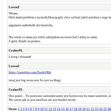
LorenZ
Witam,
Otóż mam problem z tą modyfikacją gdy chce wybrać jakiś autobus z tego 
argument außerhalb des bereichs.
Nie wiem co mam już robić wklejałem na nowo hof i dalej to samo.
Z góry dzięki za pomoc.
CraherPL
Looog i dziaaaał
LorenZ
https://pastebin.com/ZnqbjQbh
tutaj jest log wrzucony bo jest za długi
CraherPL
Ooo panie... Tu ponowne zainstalowanie jest konieczne bo mam wrażenie, że
Nie wiem jak to jest możliwe ale jest burdel niezły.
Stron:
1
2
3
4
5
6
7
8
9
10
11
12
13
14
15
16
17
18
19
20
21
22
23
24
25
26