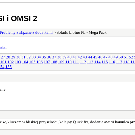
I i OMSI 2
Problemy związane z dodatkami
> Solaris Urbino PL - Mega Pack
aniem
.
27
28
29
30
31
32
33
34
35
36
37
38
39
40
41
42
43
44
45
46
47
48
49
50
51
52
101
102
103
104
105
106
107
108
109
110
111
112
113
114
115
116
117
118
11
154
155
ane.
e wykluczam w bliskiej przyszłości, kolejny Quick fix, dodania awarii hamulca pr