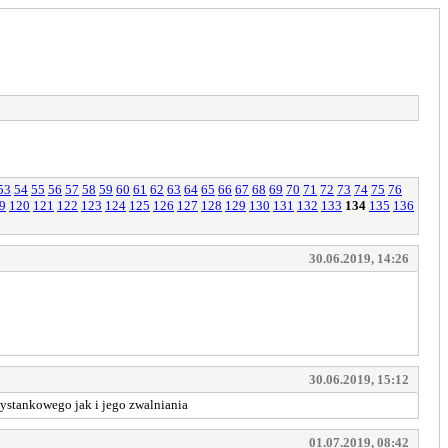
53
54
55
56
57
58
59
60
61
62
63
64
65
66
67
68
69
70
71
72
73
74
75
76
9
120
121
122
123
124
125
126
127
128
129
130
131
132
133
134
135
136
30.06.2019, 14:26
30.06.2019, 15:12
zystankowego jak i jego zwalniania
01.07.2019, 08:42