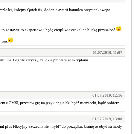
yszłości, kolejny Quick fix, dodania awarii hamulca przystankowego
 to zostawię to ekspertowi i będę cierpliwie czekał na bliską przyszłość.
orum.
01.07.2019, 11:07
u Ai. Logfile krzyczy, że jakiś problem ze skryptami.
01.07.2019, 12:16
azem z OMSI, przestaw grę na język angielski bądź niemiecki, bądź pobierz
01.07.2019, 13:08
tami plus FIkcyjny Szczecin nie ,,trybi" do porządku. Usunę to obydwa mody