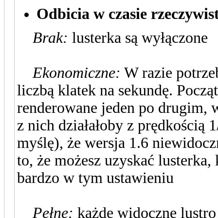
Odbicia w czasie rzeczywi
Brak:
lusterka są wyłączone
Ekonomiczne:
W razie potrze
liczbą klatek na sekundę. Począ
renderowane jeden po drugim, w
z nich działałoby z prędkością 1
myślę), że wersja 1.6 niewidoczn
to, że możesz uzyskać lusterka, 
bardzo w tym ustawieniu
Pełne:
każde widoczne lustro 