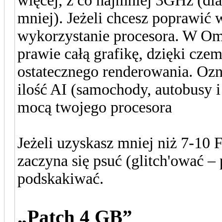
więcej, z co najmniej 3GHz (dl
mniej). Jeżeli chcesz poprawić
wykorzystanie procesora. W Om
prawie całą grafikę, dzięki czem
ostatecznego renderowania. Ozna
ilość AI (samochody, autobusy i
mocą twojego procesora
Jeżeli uzyskasz mniej niż 7-10 F
zaczyna się psuć (glitch'ować – 
podskakiwać.
„Patch 4 GB”