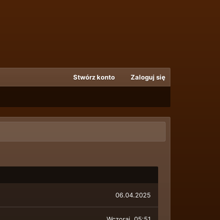
Stwórz konto
Zaloguj się
06.04.2025
Wczoraj
, 05:51