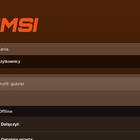
ania.
żytkownicy
rofil: gubriel
Offline
Dołączył:
Ostatnia wizyta: