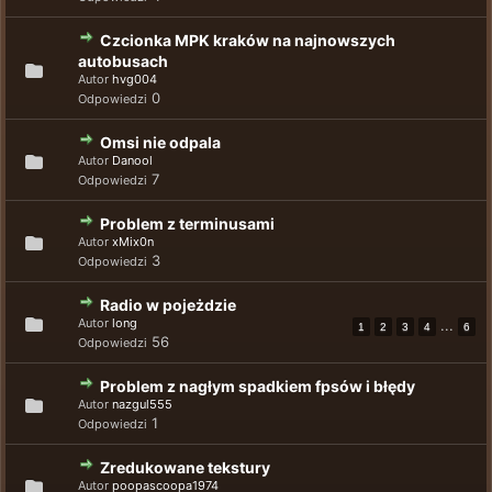
Czcionka MPK kraków na najnowszych
autobusach
Autor
hvg004
0
Odpowiedzi
Omsi nie odpala
Autor
Danool
7
Odpowiedzi
Problem z terminusami
Autor
xMix0n
3
Odpowiedzi
Radio w pojeżdzie
Autor
long
...
1
2
3
4
6
56
Odpowiedzi
Problem z nagłym spadkiem fpsów i błędy
Autor
nazgul555
1
Odpowiedzi
Zredukowane tekstury
Autor
poopascoopa1974