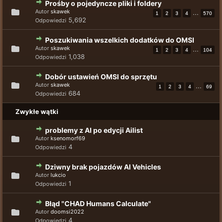
Prośby o pojedyncze pliki i foldery
Autor
skawek
...
1
2
3
4
570
5,692
Odpowiedzi
Poszukiwania wszelkich dodatków do OMSI
Autor
skawek
...
1
2
3
4
104
1,038
Odpowiedzi
Dobór ustawień OMSI do sprzętu
Autor
skawek
...
1
2
3
4
69
684
Odpowiedzi
Zwykłe wątki
problemy z AI po edycji Ailist
Autor
ksenomorf69
4
Odpowiedzi
Dziwny brak pojazdów AI Vehicles
Autor
lukcio
1
Odpowiedzi
Błąd "CHAD Humans Calculate"
Autor
doomsi2022
4
Odpowiedzi