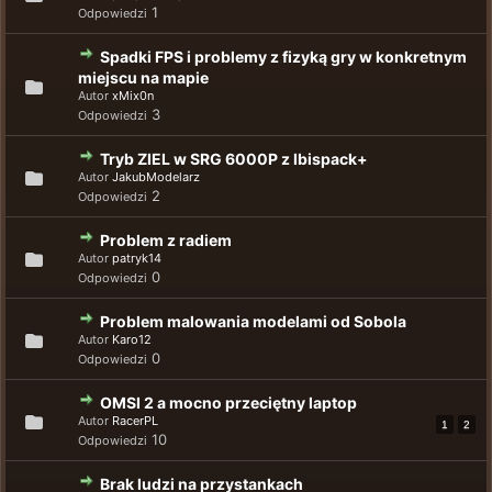
1
Odpowiedzi
Spadki FPS i problemy z fizyką gry w konkretnym
miejscu na mapie
Autor
xMix0n
3
Odpowiedzi
Tryb ZIEL w SRG 6000P z Ibispack+
Autor
JakubModelarz
2
Odpowiedzi
Problem z radiem
Autor
patryk14
0
Odpowiedzi
Problem malowania modelami od Sobola
Autor
Karo12
0
Odpowiedzi
OMSI 2 a mocno przeciętny laptop
Autor
RacerPL
1
2
10
Odpowiedzi
Brak ludzi na przystankach