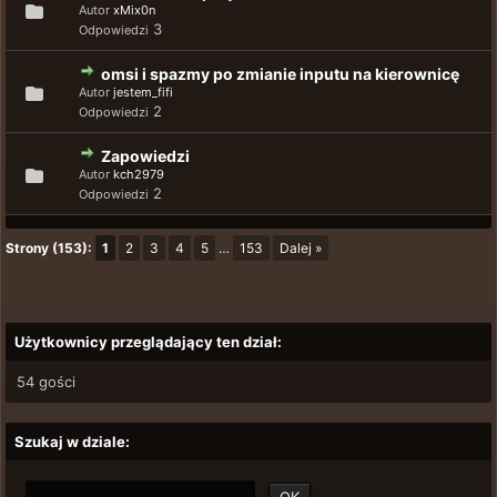
Autor
xMix0n
3
Odpowiedzi
omsi i spazmy po zmianie inputu na kierownicę
Autor
jestem_fifi
2
Odpowiedzi
Zapowiedzi
Autor
kch2979
2
Odpowiedzi
Strony (153):
1
2
3
4
5
…
153
Dalej »
Użytkownicy przeglądający ten dział:
54 gości
Szukaj w dziale: