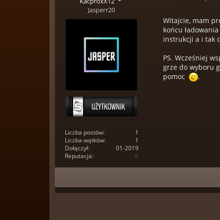
KacproxX12
Jasperr20
Witajcie, mam pr
końcu ładowania 
instrukcji a i ta
PS. Wcześniej ws
grze do wyboru go
pomoc
.
Liczba postów:
1
Liczba wątków:
1
Dołączył:
01-2019
Reputacja:
0