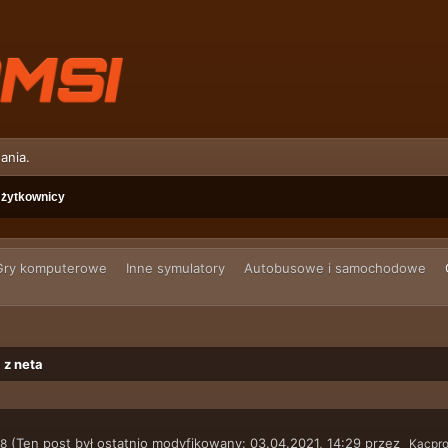
ania.
żytkownicy
Gry komputerowe
Inne symulatory
Autobusowe i samochodowe
 z neta
(Ten post był ostatnio modyfikowany: 03.04.2021, 14:29 przez
08
Kacpr