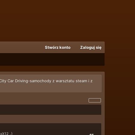
Stwórz konto
Zaloguj się
City Car Driving-samochody z warsztatu steam i z
.)
oxX12
#1