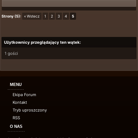
Strony (5):
« Wstecz
1
2
3
4
5
Użytkownicy przeglądający ten wątek:
1 gości
MENU
Ekipa Forum
Kontakt
Tryb uproszczony
RSS
O NAS