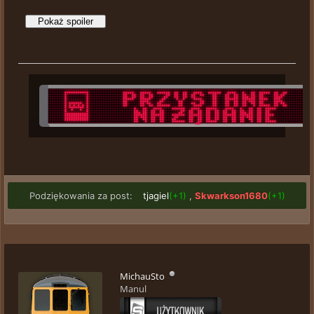
Podziękowania za post:
tjagiel
(+1)
,
Skwarkson1680
(+1)
MichauSto
Manul