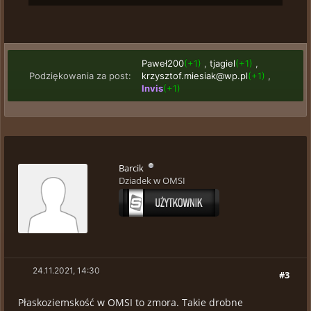
Paweł200
(+1)
,
tjagiel
(+1)
,
Podziękowania za post:
krzysztof.miesiak@wp.pl
(+1)
,
Invis
(+1)
Barcik
Dziadek w OMSI
24.11.2021, 14:30
#3
Płaskoziemskość w OMSI to zmora. Takie drobne