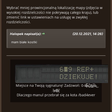
Wybrać mniej prowincjonalną lokalizację mapy (zdjęcia w
wysokiej rozdzielczości nie pokrywają całego kraju), lub
zmienić link w ustawieniach na usługę w zwykłej
rozdzielczości.
Halopek napisał(a):
(20.12.2021, 14:26)
mam białe kostki
Miejsce na Twoją sygnaturę! Zadzwoń: 0-k̸̟͆i̷̗̿ͅe̶͙̥̊ ̴̖̻͊̀d̴͇̪̆y̴̝̩̅̎ŵ̶͍͜
̶̣͂y̶̟͘d̸̛͙̪͑a̷̩̳͆
Dlaczego manul przebrał się za kota /bad4ever