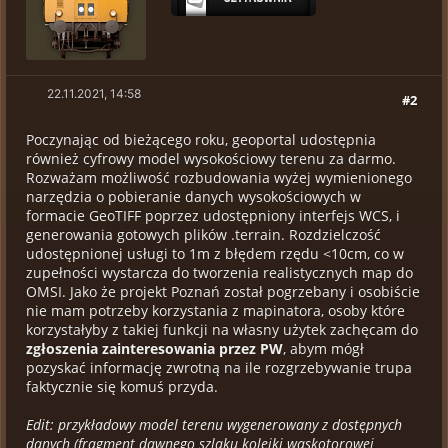
22.11.2021, 14:58
#2
Poczynając od bieżącego roku, geoportal udostępnia
również cyfrowy model wysokościowy terenu za darmo.
Rozważam możliwość rozbudowania wyżej wymienionego
narzędzia o pobieranie danych wysokościowych w
formacie GeoTIFF poprzez udostępniony interfejs WCS, i
generowania gotowych plików .terrain. Rozdzielczość
udostępnionej usługi to 1m z błędem rzędu <10cm, co w
zupełności wystarcza do tworzenia realistycznych map do
OMSI. Jako że projekt Poznań został pogrzebany i osobiście
nie mam potrzeby korzystania z mapinatora, osoby które
korzystałyby z takiej funkcji na własny użytek zachęcam do
zgłoszenia zainteresowania przez PW
, abym mógł
pozyskać informację zwrotną na ile rozgrzebywanie trupa
faktycznie się komuś przyda.
Edit: przykładowy model terenu wygenerowany z dostępnych
danych (fragment dawnego szlaku kolejki wąskotorowej