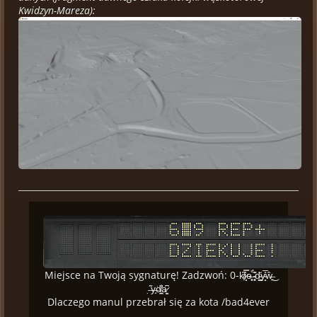
Kwidzyn-Mareza):
Miejsce na Twoją sygnaturę! Zadzwoń: 0-k̸̟͆i̷̗̿ͅe̶͙̥̊ ̴̖̻͊̀d̴͇̪̆y̴̝̩̅̎ŵ̶͍͜
̶̣͂y̶̟͘d̸̛͙̪͑a̷̩̳͆
Dlaczego manul przebrał się za kota /bad4ever