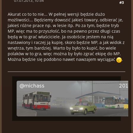
07.07.2013, 10:54
#3
Akurat co to to nie... W pełnej wersji będzie dużo
możliwości... Będziemy dowozić jakieś towary, odbierać je,
jakieś różne prace np. w lesie itp. Po za tym, będzie tryb
MP, więc ma to przyszłość, bo na pewno przez długi czas
będą w to grać właściciele. Ja osobiście jestem na nią
nastawiony i raczej ją kupię, skoro będzie MP, a jak widok z
wnętrza, tym bardziej. Warto by było to kupić, bo wiele
polaków w to gra, więc można by było zgrać ekipę do MP.
Można będzie się podobno nawet nawzajem wyciągać
.