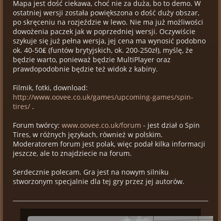
Mapa jest dość ciekawa, choć nie za duża, bo to demo. W
ostatniej wersji została powiększona o dość duży obszar,
po skręceniu na rozjeździe w lewo. Nie ma już możliwości
dowożenia paczek jak w poprzedniej wersji. Oczywiście
szykuje się już pełna wersja, jej cena ma wynosić podobno
ok. 40-50₤ (funtów brytyjskich, ok. 200-250zł), myślę, że
będzie warto, ponieważ będzie MultiPlayer oraz
prawdopodobnie będzie też widok z kabiny.
Filmik, fotki, download:
http://www.oovee.co.uk/games/upcoming-games/spin-
tires/
.
Forum twórcy:
www.oovee.co.uk/forum
- jest dział o Spin
Tires, w różnych językach, również w polskim.
Moderatorem forum jest polak, więc podał kilka informacji
jeszcze, ale to znajdziecie na forum.
Serdecznie polecam. Gra jest na nowym silniku
stworzonym specjalnie dla tej gry przez jej autorów.