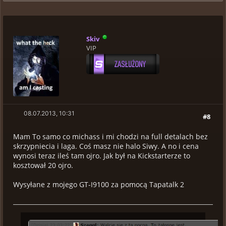
Skiv
VIP
08.07.2013, 10:31
#8
Mam To samo co michass i mi chodzi na full detalach bez
skrzypniecia i laga. Coś masz nie halo Siwy. A no i cena
wynosi teraz ileś tam ojro. Jak był na Kickstarterze to
kosztował 20 ojro.
Wysyłane z mojego GT-I9100 za pomocą Tapatalk 2