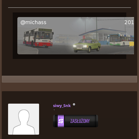
siwy_Snk
`