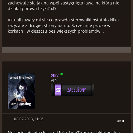
zachowuje się jak na wpół zastygnięta lawa, na którą nie
działają prawa fizyki? xD
Aktualizowały mi się co prawda sterowniki ostatnio kilka
razy, ale z drugiej strony na np. Szczecinie jeżdżę w
korkach i w deszczu bez większych problemów...
Skiv
VIP
08.07.2013, 11:26
#10
No serio, nic nie skacze. Może SpinTires ma jakieś wąty z