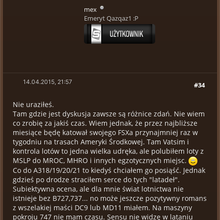
mex
Emeryt Qazqaz1 :P
14.04.2015, 21:57
#34
Nie uraziłeś.
Tam gdzie jest dyskusja zawsze są różnice zdań. Nie wiem
co zrobię za jakiś czas. Wiem jednak, że przez najbliższe
miesiące będę katował swojego FSXa przynajmniej raz w
tygodniu na trasach Ameryki Środkowej. Tam Vatsim i
kontrola lotów to jedna wielka udręka, ale polubiłem loty z
MSLP do MROC, MHRO i innych egzotycznych miejsc.
Co do A318/19/20/21 to kiedyś chciałem go posiąść. Jednak
gdzieś po drodze straciłem serce do tych "latadeł".
Subiektywna ocena, ale dla mnie świat lotnictwa nie
istnieje bez B727,737... no może jeszcze pozytywny romans
z wszelakiej maści DC9 lub MD11 miałem. Na maszyny
pokroju 747 nie mam czasu. Sensu nie widzę w lataniu