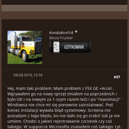
Konduktor5-8
Moza-Trucker
09.08.2015, 13:16
#37
Hej, mam taki problem: Mam problem z FSX GE +Accel..
Wgrywałem go na nowy sprzęt (miałem na poprzednich i
było OK i na nowym za 1-szym razem też) i po "reanimacji"
Windowsa nie chce mi się ponownie zainstalować. Pod
koniec instalacji wywala błąd systemowy. Screena nie
posiadam z tego błędu, bo nie dało się go zrobić lub ja nie
umiem. Chodzi o jakieś rejestrowanie czcionek czy coś
takiego. W supporcie Microsofta znalazłem coś takiego: cyt.