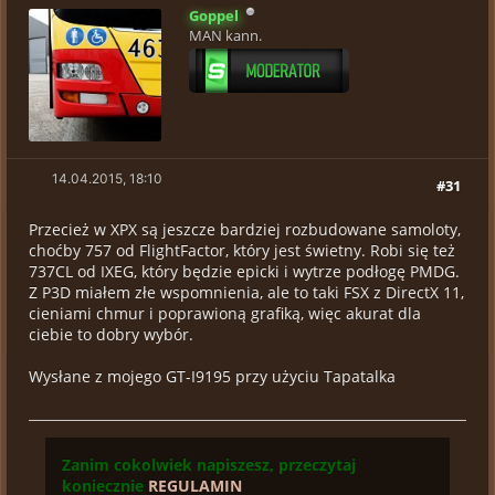
Goppel
MAN kann.
14.04.2015, 18:10
#31
Przecież w XPX są jeszcze bardziej rozbudowane samoloty,
choćby 757 od FlightFactor, który jest świetny. Robi się też
737CL od IXEG, który będzie epicki i wytrze podłogę PMDG.
Z P3D miałem złe wspomnienia, ale to taki FSX z DirectX 11,
cieniami chmur i poprawioną grafiką, więc akurat dla
ciebie to dobry wybór.
Wysłane z mojego GT-I9195 przy użyciu Tapatalka
Zanim cokolwiek napiszesz, przeczytaj
koniecznie
REGULAMIN