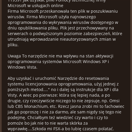
Microsoft w usługach online
Firma Microsoft przeskanowała ten plik w poszukiwaniu
wirusów. Firma Microsoft użyła najnowszego
oprogramowania do wykrywania wirusów dostępnego w
dniu opublikowania pliku. Plik jest przechowywany na
serwerach o podwyższonym poziomie zabezpieczeń, które
utrudniają wprowadzanie nieautoryzowanych zmian w
pliku.
Uwaga To narzędzie nie ma wpływu na stan aktywacji
oprogramowania systemów Microsoft Windows XP i
Windows Vista.
Aby uzyskać i uruchomić Narzędzie do resetowania
systemu licencjonowania oprogramowania, użyj jednej z
poniższych metod...." no i dalej są instrukcje dla XP i dla
Visty. A wiec po pierwsze: która się lepiej nada, a po
drugie, czy rzeczywiście niczego to nie zepsuje, np. Omsi
lub CBS Monachium, etc. Rzecz jasna zrobi mi to fachowiec
jak go poproszę i nie za darmo, ale sam nigdy się tego nie
podejmę. Chciałbym też wiedzieć czy warto i czy to
pomoże bo jak nie to nie warta skórka za
wyprawkę....Szkoda mi FSX-a bo lubię czasem polatać.