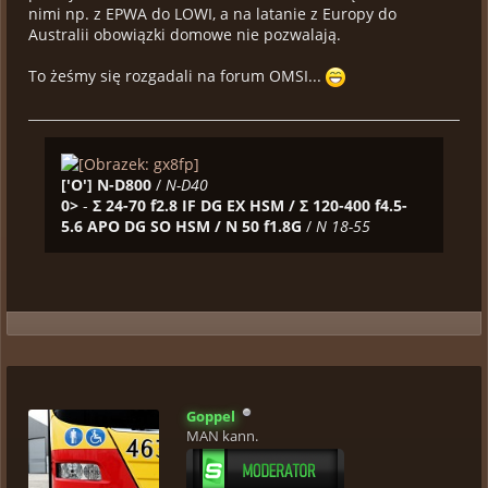
nimi np. z EPWA do LOWI, a na latanie z Europy do
Australii obowiązki domowe nie pozwalają.
To żeśmy się rozgadali na forum OMSI...
['O']
N-D800
/
N-D40
0>
-
Σ 24-70 f2.8 IF DG EX HSM / Σ 120-400 f4.5-
5.6 APO DG SO HSM / N 50 f1.8G
/
N 18-55
Goppel
MAN kann.