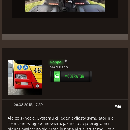
Goppel
MAN kann.
09.08.2015, 17:59
#40
Ale co sknocić? Systemu ci jeden syfiasty symulator nie
rozniesie, w ogóle nie wiem, jak instalacja programu
nienazywającego się "Totally not a virus, trust me, I'm a