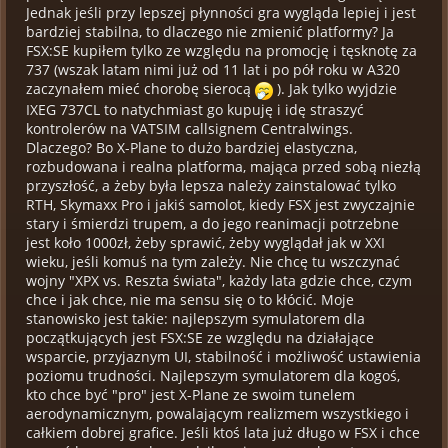
Jednak jeśli przy lepszej płynności gra wygląda lepiej i jest
bardziej stabilna, to dlaczego nie zmienić platformy? Ja
FSX:SE kupiłem tylko ze względu na promocję i tęsknotę za
737 (wszak latam nimi już od 11 lat i po pół roku w A320
zaczynałem mieć chorobę sierocą
). Jak tylko wyjdzie
IXEG 737CL to natychmiast go kupuję i idę straszyć
kontrolerów na VATSIM callsignem Centralwings.
Dlaczego? Bo X-Plane to dużo bardziej elastyczna,
rozbudowana i realna platforma, mająca przed sobą niezłą
przyszłość, a żeby była lepsza należy zainstalować tylko
RTH, Skymaxx Pro i jakiś samolot, kiedy FSX jest zwyczajnie
stary i śmierdzi trupem, a do jego reanimacji potrzebne
jest koło 1000zł, żeby sprawić, żeby wyglądał jak w XXI
wieku, jeśli komuś na tym zależy. Nie chcę tu wszczynać
wojny "XPX vs. Reszta świata", każdy lata gdzie chce, czym
chce i jak chce, nie ma sensu się o to kłócić. Moje
stanowisko jest takie: najlepszym symulatorem dla
początkujących jest FSX:SE ze względu na działające
wsparcie, przyjaznym UI, stabilność i możliwość ustawienia
poziomu trudności. Najlepszym symulatorem dla kogoś,
kto chce być "pro" jest X-Plane ze swoim tunelem
aerodynamicznym, powalającym realizmem wszystkiego i
całkiem dobrej grafice. Jeśli ktoś lata już długo w FSX i chce