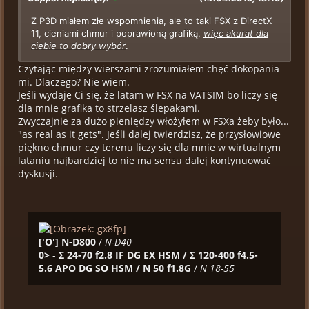
Z P3D miałem złe wspomnienia, ale to taki FSX z DirectX
11, cieniami chmur i poprawioną grafiką,
więc akurat dla
ciebie to dobry wybór
.
Czytając między wierszami zrozumiałem chęć dokopania
mi. Dlaczego? Nie wiem.
Jeśli wydaje Ci się, że latam w FSX na VATSIM bo liczy się
dla mnie grafika to strzelasz ślepakami.
Zwyczajnie za dużo pieniędzy włożyłem w FSXa żeby było...
"as real as it gets". Jeśli dalej twierdzisz, że przysłowiowe
piękno chmur czy terenu liczy się dla mnie w wirtualnym
lataniu najbardziej to nie ma sensu dalej kontynuować
dyskusji.
['O']
N-D800
/
N-D40
0>
-
Σ 24-70 f2.8 IF DG EX HSM / Σ 120-400 f4.5-
5.6 APO DG SO HSM / N 50 f1.8G
/
N 18-55