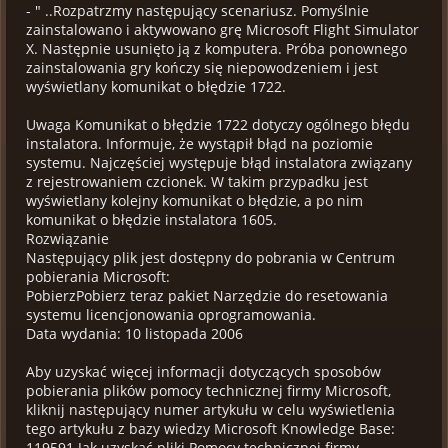
- " ..Rozpatrzmy następujący scenariusz. Pomyślnie
zainstalowano i aktywowano grę Microsoft Flight Simulator
X. Następnie usunięto ją z komputera. Próba ponownego
zainstalowania gry kończy się niepowodzeniem i jest
wyświetlany komunikat o błędzie 1722.
Uwaga Komunikat o błędzie 1722 dotyczy ogólnego błędu
instalatora. Informuje, że wystąpił błąd na poziomie
systemu. Najczęściej występuje błąd instalatora związany
z rejestrowaniem czcionek. W takim przypadku jest
wyświetlany kolejny komunikat o błędzie, a po nim
komunikat o błędzie instalatora 1605.
Rozwiązanie
Następujący plik jest dostępny do pobrania w Centrum
pobierania Microsoft:
PobierzPobierz teraz pakiet Narzędzie do resetowania
systemu licencjonowania oprogramowania.
Data wydania: 10 listopada 2006
Aby uzyskać więcej informacji dotyczących sposobów
pobierania plików pomocy technicznej firmy Microsoft,
kliknij następujący numer artykułu w celu wyświetlenia
tego artykułu z bazy wiedzy Microsoft Knowledge Base:
119591 Jak uzyskać pliki Pomocy technicznej firmy