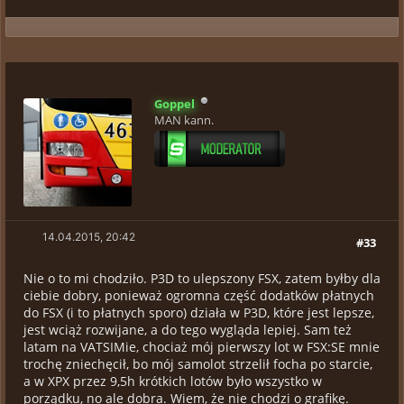
Goppel
MAN kann.
14.04.2015, 20:42
#33
Nie o to mi chodziło. P3D to ulepszony FSX, zatem byłby dla
ciebie dobry, ponieważ ogromna część dodatków płatnych
do FSX (i to płatnych sporo) działa w P3D, które jest lepsze,
jest wciąż rozwijane, a do tego wygląda lepiej. Sam też
latam na VATSIMie, chociaż mój pierwszy lot w FSX:SE mnie
trochę zniechęcił, bo mój samolot strzelił focha po starcie,
a w XPX przez 9,5h krótkich lotów było wszystko w
porządku, no ale dobra. Wiem, że nie chodzi o grafikę.