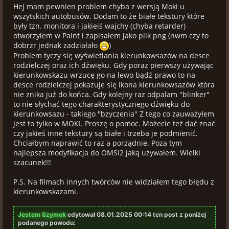
Hej mam pewnien problem chyba z wersją Moki u
wszytskich autobusów. Dodam to że białe tekstury które
były tzn. monitora i jakieiś wajchy (chyba retarder)
otworzyłem w Paint i zapisałem jako plik png (nwm czy to
dobrzr jednak zadziałało
)
Problem tyczy się wyświetlania kierunkowsazów na desce
rodzielczej oraz ich dźwięku. Gdy poraz pierwszy używając
kierunkowskazu wrzucę go na lewo bądź prawo to na
desce rodzielczej pokazuje się ikona kierunkowsazów która
nie znika już do końca. Gdy kolejny raz odpalam "blinker"
to nie słychać tego charakterystycznego dźwięku do
kierunkowsazu - takiego "bzyczenia" Z tego co zauważyłem
jest to tylko w MOKI. Proszę o pomoc. Możecie też dać znać
czy jakieś inne tekstury są białe i trzeba je podmienić.
Chciałbym naprawić to raz a porządnie. Poza tym
najlepsza modyfikacja do OMSI2 jaką używałem. Wielki
szacunek!!!
P.S. Na filmach innych twórców nie widziałem tego błędu z
kierunkowskazami.
Jestem Szymek
edytował 08.01.2025 00:14 ten post z poniżej
podanego powodu: