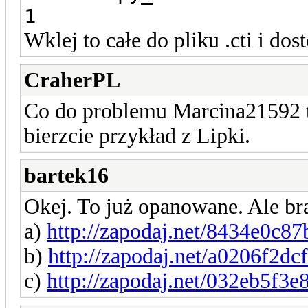
1
Wklej to całe do pliku .cti i dos
CraherPL
Co do problemu Marcina21592 to 
bierzcie przykład z Lipki.
bartek16
Okej. To już opanowane. Ale bra
a)
http://zapodaj.net/8434e0c8
b)
http://zapodaj.net/a0206f2dc
c)
http://zapodaj.net/032eb5f3e