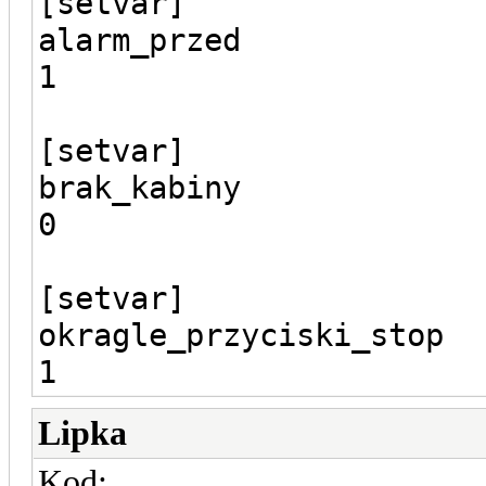
[setvar]
alarm_przed
1
[setvar]
brak_kabiny
0
[setvar]
okragle_przyciski_stop
1
Lipka
Kod: