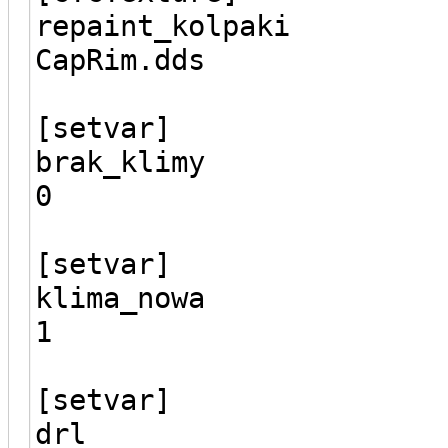
repaint_kolpaki
CapRim.dds
[setvar]
brak_klimy
0
[setvar]
klima_nowa
1
[setvar]
drl