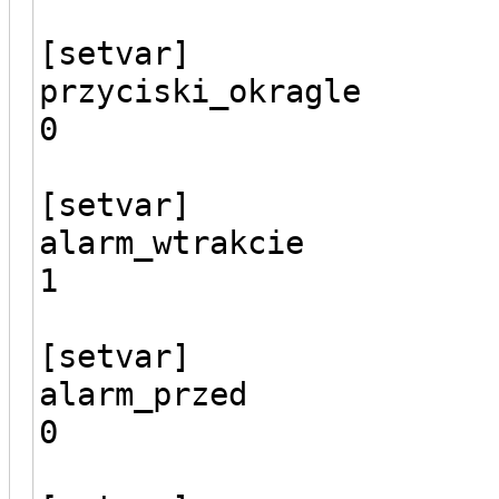
[setvar]
przyciski_okragle
0
[setvar]
alarm_wtrakcie
1
[setvar]
alarm_przed
0