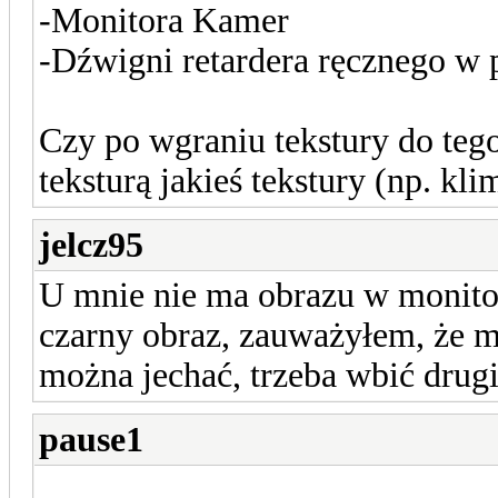
-Monitora Kamer
-Dźwigni retardera ręcznego w
Czy po wgraniu tekstury do teg
teksturą jakieś tekstury (np. kli
jelcz95
U mnie nie ma obrazu w monitor
czarny obraz, zauważyłem, że m
można jechać, trzeba wbić drug
pause1