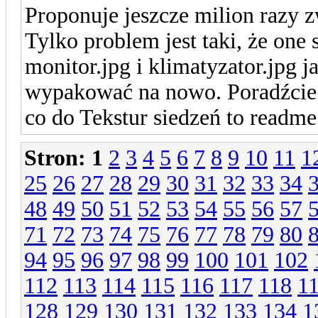
Proponuje jeszcze milion razy z
Tylko problem jest taki, że one
monitor.jpg i klimatyzator.jpg j
wypakować na nowo. Poradźcie 
co do Tekstur siedzeń to readme 
Stron:
1
2
3
4
5
6
7
8
9
10
11
1
25
26
27
28
29
30
31
32
33
34
48
49
50
51
52
53
54
55
56
57
71
72
73
74
75
76
77
78
79
80
94
95
96
97
98
99
100
101
102
112
113
114
115
116
117
118
1
128
129
130
131
132
133
134
1