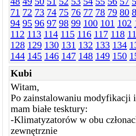
48
49
50
51
52
53
54
55
56
57
71
72
73
74
75
76
77
78
79
80
94
95
96
97
98
99
100
101
102
112
113
114
115
116
117
118
1
128
129
130
131
132
133
134
1
144
145
146
147
148
149
150
1
Kubi
Witam,
Po zainstalowaniu modyfikacji i
mam białe tesktury:
-Klimatyzatorów w obu członac
zewnętrznie