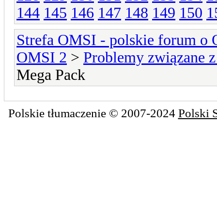
144
145
146
147
148
149
150
1
Strefa OMSI - polskie forum o
OMSI 2
>
Problemy związane z
Mega Pack
Polskie tłumaczenie © 2007-2024
Polski