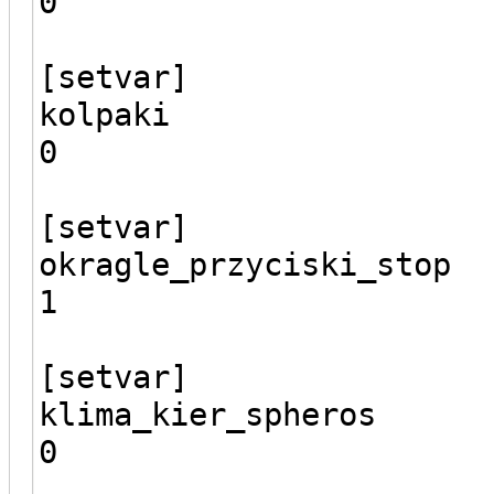
0
[setvar]
kolpaki
0
[setvar]
okragle_przyciski_stop
1
[setvar]
klima_kier_spheros
0