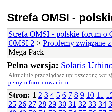
Strefa OMSI - polsk
Strefa OMSI - polskie forum o
OMSI 2
>
Problemy związane z
Mega Pack
Pełna wersja:
Solaris Urbin
Aktualnie przeglądasz uproszczoną wers
pełnym formatowaniem
.
Stron:
1
2
3
4
5
6
7
8
9
10
11
1
25
26
27
28
29
30
31
32
33
34