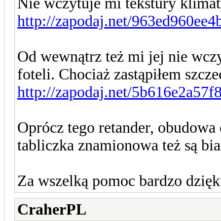
Nie wczytuje mi tekstury klimat
http://zapodaj.net/963ed960ee4
Od wewnątrz też mi jej nie wczyt
foteli. Chociaż zastąpiłem szcze
http://zapodaj.net/5b616e2a57f
Oprócz tego retander, obudowa
tabliczka znamionowa też są biał
Za wszelką pomoc bardzo dzięk
CraherPL