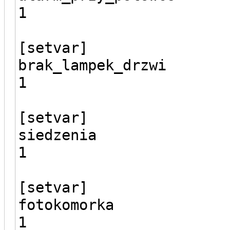
1
[setvar]
brak_lampek_drzwi
1
[setvar]
siedzenia
1
[setvar]
fotokomorka
1