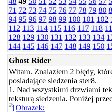
48
49
50
51
52
53
54
55
56
57
71
72
73
74
75
76
77
78
79
80
94
95
96
97
98
99
100
101
102
112
113
114
115
116
117
118
1
128
129
130
131
132
133
134
1
144
145
146
147
148
149
150
1
Ghost Rider
Witam. Znalazłem 2 błędy, które
posiadające siedzenia ster8.
1. Nad wszystkimi drzwiami tek
teksturą siedzenia. Poniżej prz