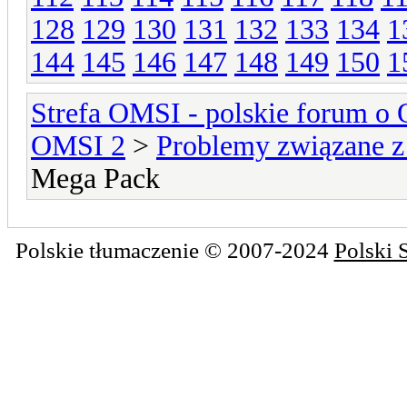
128
129
130
131
132
133
134
1
144
145
146
147
148
149
150
1
Strefa OMSI - polskie forum o
OMSI 2
>
Problemy związane z
Mega Pack
Polskie tłumaczenie © 2007-2024
Polski