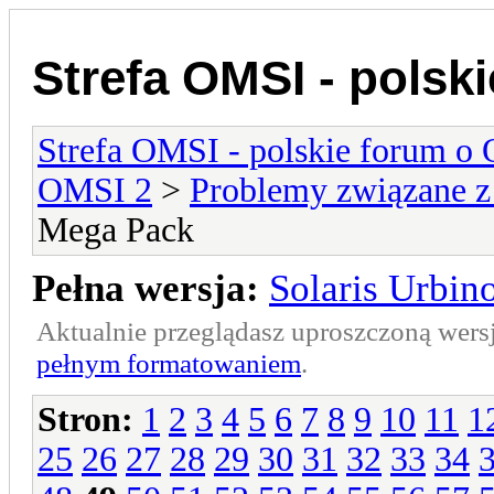
Strefa OMSI - polsk
Strefa OMSI - polskie forum o
OMSI 2
>
Problemy związane z
Mega Pack
Pełna wersja:
Solaris Urbin
Aktualnie przeglądasz uproszczoną wers
pełnym formatowaniem
.
Stron:
1
2
3
4
5
6
7
8
9
10
11
1
25
26
27
28
29
30
31
32
33
34