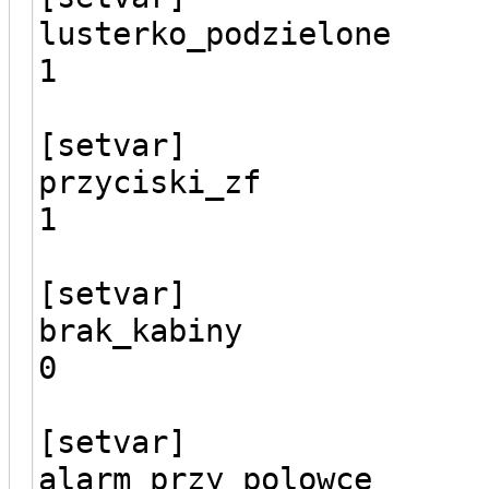
lusterko_podzielone
1
[setvar]
przyciski_zf
1
[setvar]
brak_kabiny
0
[setvar]
alarm_przy_polowce