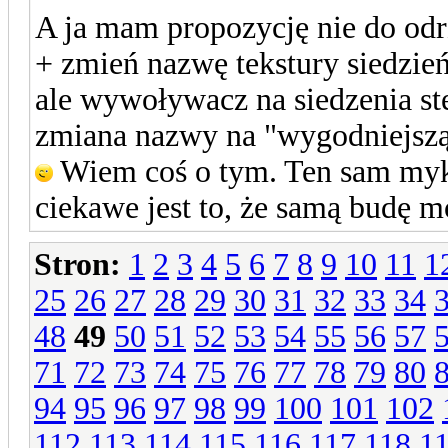
A ja mam propozycję nie do odr
+ zmień nazwę tekstury siedzie
ale wywoływacz na siedzenia s
zmiana nazwy na "wygodniejszą"
Wiem coś o tym. Ten sam myk
ciekawe jest to, że samą budę
Stron:
1
2
3
4
5
6
7
8
9
10
11
1
25
26
27
28
29
30
31
32
33
34
48
49
50
51
52
53
54
55
56
57
71
72
73
74
75
76
77
78
79
80
94
95
96
97
98
99
100
101
102
112
113
114
115
116
117
118
1