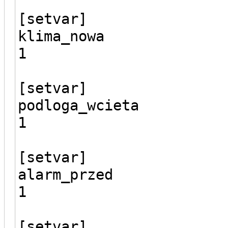
[setvar]
klima_nowa
1
[setvar]
podloga_wcieta
1
[setvar]
alarm_przed
1
[setvar]