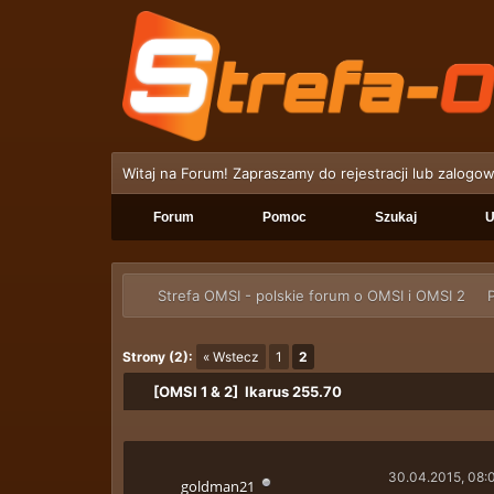
Witaj na Forum! Zapraszamy do rejestracji lub zalogow
Forum
Pomoc
Szukaj
U
Strefa OMSI - polskie forum o OMSI i OMSI 2
P
Strony (2):
« Wstecz
1
2
[OMSI 1 & 2] Ikarus 255.70
30.04.2015, 08:
goldman21