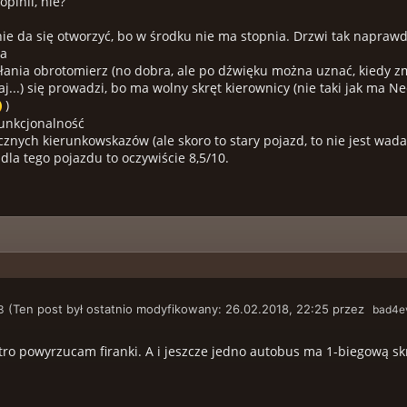
pinii, nie?
nie da się otworzyć, bo w środku nie ma stopnia. Drzwi tak naprawdę 
ra
słania obrotomierz (no dobra, ale po dźwięku można uznać, kiedy zm
zaj...) się prowadzi, bo ma wolny skręt kierownicy (nie taki jak ma 
)
funkcjonalność
znych kierunkowskazów (ale skoro to stary pojazd, to nie jest wada
la tego pojazdu to oczywiście 8,5/10.
(Ten post był ostatnio modyfikowany: 26.02.2018, 22:25 przez
3
bad4e
tro powyrzucam firanki. A i jeszcze jedno autobus ma 1-biegową sk