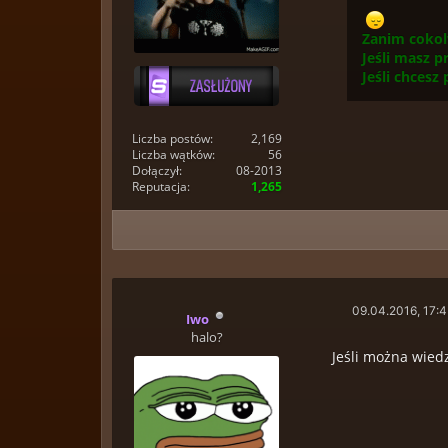
Zanim cokol
Jeśli masz p
Jeśli chcesz
Liczba postów:
2,169
Liczba wątków:
56
Dołączył:
08-2013
Reputacja:
1,265
09.04.2016, 17:
Iwo
halo?
Jeśli można wiedz