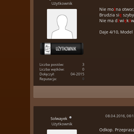
Użytkownik
Nie mo
ż
na otwor
Brudzia si
ę
szyby
Nie ma d
ź
wi
ę
k
ó
w
Daje 4/10, Model 
Liczba postów:
3
Liczba wątków:
0
Dołączył:
04-2015
Reputacja:
0
08.04.2016, 06:
Solwayek
Użytkownik
Odkop. Przepras