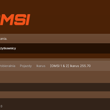
ania.
żytkownicy
obieralnia
Pojazdy
Ikarus
[OMSI 1 & 2] Ikarus 255.70
03