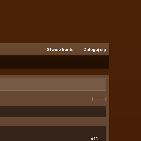
Stwórz konto
Zaloguj się
#11