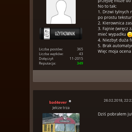
przejdę może do o
No to tak:
1. Drzwi tylnych 
po prostu tekstu
2. Kierownica za
3. Fajnie (wręcz 
mieć wypadku
4. Niezbyt duża 
5. Brak automatyc
Liczba postów:
365
Więc moja ocena d
Liczba wątków:
43
Dołączył:
11-2015
Reputacja:
349
26.02.2018, 22:2
bad4ever
Jelcze trza
Dziś pobrałem ju