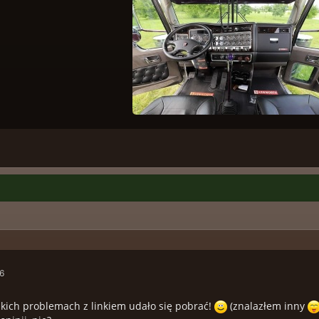
26
lkich problemach z linkiem udało się pobrać!
(znalazłem inny