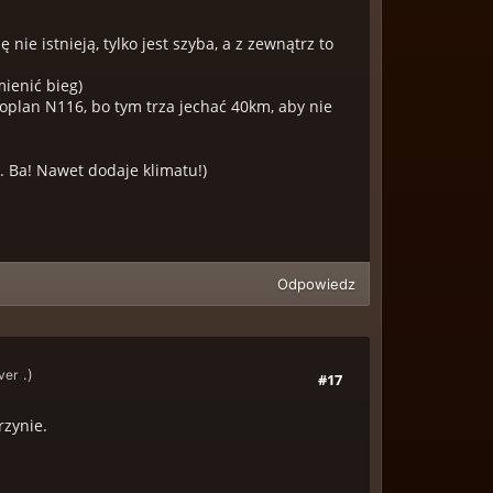
nie istnieją, tylko jest szyba, a z zewnątrz to
ienić bieg)
Neoplan N116, bo tym trza jechać 40km, aby nie
. Ba! Nawet dodaje klimatu!)
Odpowiedz
.)
ver
#17
rzynie.