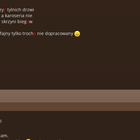
zy
ć
tylnich drzwi
.
 a karoseria nie
.
 skrzyni bieg
ó
w
.
fajny tylko troch
ę
nie dopracowany
15
zam.