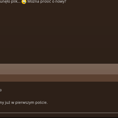
nęło plik...
Można prosić o nowy?
19
ny już w pierwszym poście.