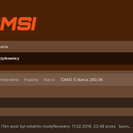
ania.
żytkownicy
obieralnia
Pojazdy
Ikarus
[OMSI 1] Ikarus 260.06
(Ten post był ostatnio modyfikowany: 11.02.2016, 22:48 przez
Spons_