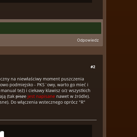
Odpowiedz
#2
giczny na niewłaściwy moment puszczenia
typowo podmiejsko - PKS`owy, warto go mieć i
anual też) i ciekawy klawisz o/z wszystkich
ają (tak
pisze
jest napisane
nawet w żródle).
zęsne). Do włączenia wstecznego oprócz "R"