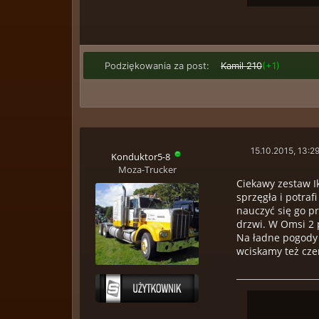
Podziękowania za post:
Kamil 210
(+1)
15.10.2015, 13:2
Konduktor5-8
Moza-Trucker
Ciekawy zestaw I
sprzęgła i potraf
nauczyć się go p
drzwi. W Omsi 2 p
Na ładne pogody (
wciskamy też cz