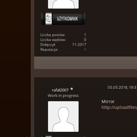
Liczba postów:
1
Liczba wątków:
0
Dołączył:
11-2017
Reputacja:
0
05.05.2018, 19:3
rafał2007
Work in progress
Mirror
http://uploadfile