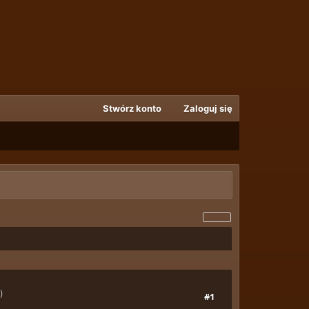
Stwórz konto
Zaloguj się
.)
#1