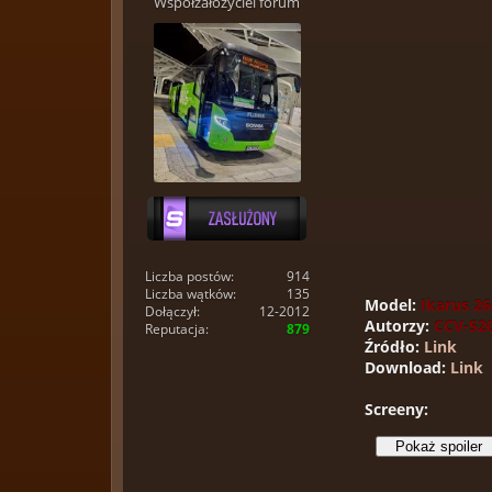
Współzałożyciel forum
Liczba postów:
914
Liczba wątków:
135
Model:
Ikarus 26
Dołączył:
12-2012
Autorzy:
CCV-520
Reputacja:
879
Źródło:
Link
Download:
Link
Screeny: