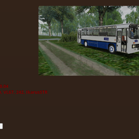
0.04
, VL67, 242, IkarusSTR