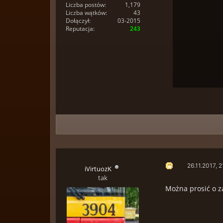
Liczba postów:
1,179
Liczba wątków:
43
Dołączył:
03-2015
Reputacja:
243
26.11.2017, 2
iVirtuozK
tak
Można prosić o z