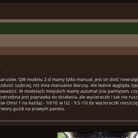
9
karusów. QW modelu 2-d mamy tylko manual, jest on dość newral
i zdusić szybciej, niż inne manualne Ikarusy. Ale ładnie wygląda, 
rowadzić. W modelach miejskich mamy automat (nie pamiętam, czy m
otrzebna jest poprawka do działania, ale wycieraczki i tak nie rusz
w Omsi 1 na każdą) - 10/10, w O2 - 9.5 /10 (te wycieraczki nieszc
erwony guzik na prawym panelu.