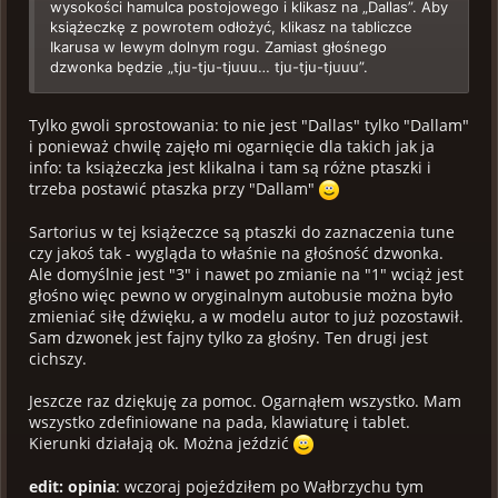
wysokości hamulca postojowego i klikasz na „Dallas”. Aby
książeczkę z powrotem odłożyć, klikasz na tabliczce
Ikarusa w lewym dolnym rogu. Zamiast głośnego
dzwonka będzie „tju-tju-tjuuu… tju-tju-tjuuu”.
Tylko gwoli sprostowania: to nie jest "Dallas" tylko "Dallam"
i ponieważ chwilę zajęło mi ogarnięcie dla takich jak ja
info: ta książeczka jest klikalna i tam są różne ptaszki i
trzeba postawić ptaszka przy "Dallam"
Sartorius w tej książeczce są ptaszki do zaznaczenia tune
czy jakoś tak - wygląda to właśnie na głośność dzwonka.
Ale domyślnie jest "3" i nawet po zmianie na "1" wciąż jest
głośno więc pewno w oryginalnym autobusie można było
zmieniać siłę dźwięku, a w modelu autor to już pozostawił.
Sam dzwonek jest fajny tylko za głośny. Ten drugi jest
cichszy.
Jeszcze raz dziękuję za pomoc. Ogarnąłem wszystko. Mam
wszystko zdefiniowane na pada, klawiaturę i tablet.
Kierunki działają ok. Można jeździć
edit: opinia
: wczoraj pojeździłem po Wałbrzychu tym