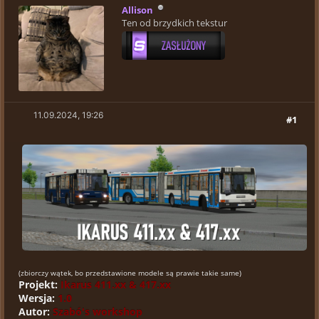
Allison
Ten od brzydkich tekstur
11.09.2024, 19:26
#1
(zbiorczy wątek, bo przedstawione modele są prawie takie same)
Projekt:
Ikarus 411.xx & 417.xx
Wersja:
1.0
Autor:
Szabó's workshop