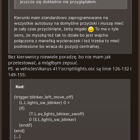
jeszcze się dokładnie nie przyglądałem.
Kierunki mam standardowo zaprogramowane na
wszystkie autobusy na domyślne przyciski i muszę mieć
je cały czas przyciśnięte, żeby migało
To ma o tyle
sens, że myszką też tak to działa bo jest wajcha
połączona z manetką wycieraczek i też trzeba to mieć
podniesione bo wraca do pozycji centralnej.
Bez kierownicy niewiele poradzę, bo nie mam jak
przetestować, a mógłbym zepsuć.
PS. w vehicles\Ikarus 411\script\lights.osc są linie 126-132 i
149-155:
Kod:
{trigger:blinker_left_move_off}
(L.L.lights_sw_blinker) 0 >
{if}
(T.L.ev_lights_blinker_swoff)
0 (S.L.lights_sw_blinker)
{endif}
{end}
[…]