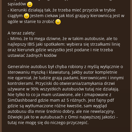
sąsiadów
- Kierunki działają tak, że trzeba mieć przycisk w trybie
ciągłym
Jestem ciekaw jak ktoś grający kierownicą jest w
ogóle w stanie to zrobić
A teraz zalety:
- Mimo, że to mega dziwne, że w takim autobusie, ale to
najlepszy IBIS jaki spotkałem: wybiera się strzałkami linię
oraz kierunek gdzie wszystko jest podane i nie trzeba
ustawiać żadnych kodów
Generalnie autobus był chyba robiony z myślą wyłącznie o
sterowaniu myszką i klawiaturą. Jakby autor kompletnie
nie ogarniał, że ludzie grają padami, kierownicami i innymi
kontrolerami. Przyciski do otwierania/zamykania drzwi
używane w 90% wszystkich autobusów tutaj nie działają.
Nie tylko to co ja mam ustawione, ale i zmapowane z
SimDashboard gdzie mam aż 5 różnych. Jest fajny pdf
gdzie są wytłumaczone różne kwestie, sam wygląd
autobusu dla mnie średnio dobry, ale nie rewelacyjny.
Dźwięki jak to w autubusach z Omsi najwyższej jakości -
tutaj nie mogę się do niczego przyczepić.