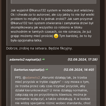
Jak wyjaśnił @Ikarus132 system w modelu jest właściwy.
Ok i chwała za to autorowi, ale czy jakby to nie był wielki
problem to mógłbyś to jednak zrobić? Jak sam przyznał
@Ikarus132 ten system otwierania i zamykania drzwi był
skomplikowany jak wszystko co robiono w bloku
wschodnim w tamtych czasach, co nie oznacza, że już
grając możemy mieć prościej
Tym bardziej, że to by
była opcjonalna łatka.
Dobrze, zrobię na setvara. Będzie fikcyjny.
adamets2 napisał(a):
(12.09.2024, 17:28)
Sartorius napisał(a):
(12.09.2024, 14:40)
PPS. @
adamets2
„Kierunki działają tak, że trzeba
mieć przycisk w trybie ciągłym” – czy mowa o tym,
że trzeba przez cały czas trzymać przycisk, aby
działał kierunkowskaz? U mnie działają normalnie,
załączają się po przyciśnięciu klawisza, można je
normalnie wyłączyć, a także odskakują. A w kodzie
nie widzę specjalnie różnic wobec standardu, choć