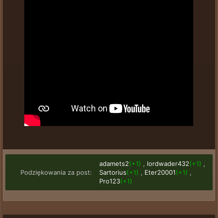
adamets2
(+1)
,
lordwader432
(+1)
,
Podziękowania za post:
Sartorius
(+1)
,
Eter20001
(+1)
,
Pro123
(+1)