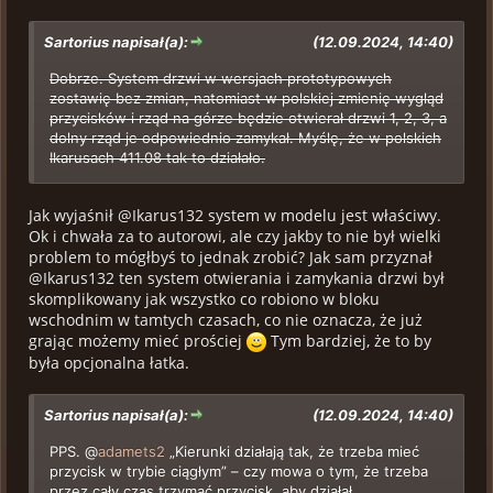
Sartorius napisał(a):
(12.09.2024, 14:40)
Dobrze. System drzwi w wersjach prototypowych
zostawię bez zmian, natomiast w polskiej zmienię wygląd
przycisków i rząd na górze będzie otwierał drzwi 1, 2, 3, a
dolny rząd je odpowiednio zamykał. Myślę, że w polskich
Ikarusach 411.08 tak to działało.
Jak wyjaśnił @Ikarus132 system w modelu jest właściwy.
Ok i chwała za to autorowi, ale czy jakby to nie był wielki
problem to mógłbyś to jednak zrobić? Jak sam przyznał
@Ikarus132 ten system otwierania i zamykania drzwi był
skomplikowany jak wszystko co robiono w bloku
wschodnim w tamtych czasach, co nie oznacza, że już
grając możemy mieć prościej
Tym bardziej, że to by
była opcjonalna łatka.
Sartorius napisał(a):
(12.09.2024, 14:40)
PPS. @
adamets2
„Kierunki działają tak, że trzeba mieć
przycisk w trybie ciągłym” – czy mowa o tym, że trzeba
przez cały czas trzymać przycisk, aby działał