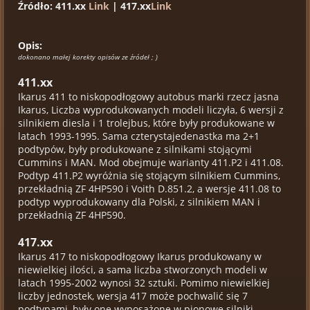
Źródło: 411.xx
Link
| 417.xx
Link
Opis:
dokonano małej korekty opisów ze źródeł ; )
411.xx
Ikarus 411 to niskopodłogowy autobus marki rzecz jasna
Ikarus, Liczba wyprodukowanych modeli liczyła, 6 wersji z
silnikiem diesla i 1 trolejbus, które były produkowane w
latach 1993-1995. Sama czterystajedenastka ma 2+1
podtypów, były produkowane z silnikami stojącymi
Cummins i MAN. Mod obejmuje warianty 411.P2 i 411.08.
Podtyp 411.P2 wyróżnia się stojącym silnikiem Cummins,
przekładnią ZF 4HP590 i Voith D.851.2, a wersje 411.08 to
podtyp wyprodukowany dla Polski, z silnikiem MAN i
przekładnią ZF 4HP590.
417.xx
Ikarus 417 to niskopodłogowy Ikarus produkowany w
niewielkiej ilości, a sama liczba stworzonych modeli w
latach 1995-2002 wynosi 32 sztuki. Pomimo niewielkiej
liczby jednostek, wersja 417 może pochwalić się 7
podtypami, były one wyposażone w pionowe silniki