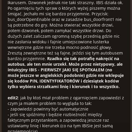
Ikarusem. Dzwonek jednak nie taki straszny. IBIS działa ok.
Po ogarnięciu tych spraw o których wyżej piszemy można
śmigać. Jechało mi się bardzo przyjemnie. Przycisk:
bus_doorOpenEnable oraz w zasadzie bus_doorfront1 nie
są potrzebne do gry. Można otwierać wszystkie drzwi,
potem dzwonek, potem zamykać wszystkie drzwi. Do
dużych zalet zaliczam ogromną szybę przednią gdzie nic
nie zasłania widoku i fajnie umiejscowione lusterka
wewnętrzne gdzie nie trzeba mocno podnosić głowy.
Zresztą zewnętrzne też są fajne. Jeździ się tym autobusem
bardzo przyjemnie.
Rzadko się tak potrafię nakręcić na
autobus, ale ten mnie urzekł. Może przez nietypowy, ale
intuicyjny IBIS - PIERWSZY JAKI SIĘ SPOTKAŁEM (no
może jeszcze w angielskich podobnie) gdzie nie wklepuje
się kodów PIN, IDENTYFIKATORÓW i dziesiątek kodów
tylko wybiera strzałkami linię i kierunek i to wszystko.
edit2
: jak by ktoś miał problem z ogarnięciem zapowiedzi z
czym ja miałem problem to wygląda to tak:
- zapowiedzi powinny być automatycznie
- jeśli się spóźnimy i będzie rozbieżność między
faktycznym przystankiem, a zapowiedzą jeszcze raz
ustawiamy linię i kierunek (co na tym IBISie jest samą
przyjemnością)