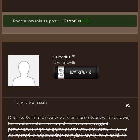
Podziękowania za post:
Sartorius
(+1)
Sartorius
Użytkownik
12.09.2024, 14:40
#5
Dobrze. System drzwi w wersjach prototypowych zostawię
bez zmian, natomiast w polskiej zmienię wygląd
przycisków i rząd na górze będzie otwierał drzwi 1, 2, 3, a
dolny rząd je odpowiednio zamykał. Myślę, że w polskich