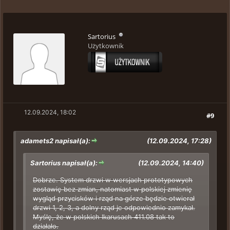
Sartorius
Użytkownik
12.09.2024, 18:02
#9
adamets2 napisał(a):
(12.09.2024, 17:28)
Sartorius napisał(a):
(12.09.2024, 14:40)
Dobrze. System drzwi w wersjach prototypowych
zostawię bez zmian, natomiast w polskiej zmienię
wygląd przycisków i rząd na górze będzie otwierał
drzwi 1, 2, 3, a dolny rząd je odpowiednio zamykał.
Myślę, że w polskich Ikarusach 411.08 tak to
działało.