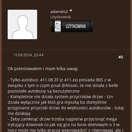
adamets2
Użytkownik
11.09.2024, 22:44
#2
Ok potestowałem i mam kilka uwag:
- Tylko autobus: 411.08 ZF (z 411.xx) posiada IBIS z w
związku z tym o czym pisał @Alison, że nie działa z belki
pozostałe autobusy są bezużyteczne
- Kompletnie nie działa system przycisków drzwi - tzn
działa wyłącznie jak ktoś gra myszką bo domyślnie
przypisane przyciski drzwi do większości autobusów - tutaj
nie działają
- Żeby zamknąć drzwi trzeba najpierw przycisnąć mega
irytujący dzwonek co jak się gra na kinie domowym o 3 w
nocy może nie tylko gracza wyprowadzić z równowagi, ale i