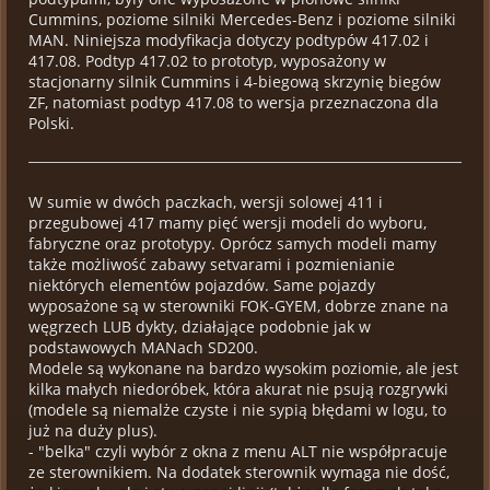
Cummins, poziome silniki Mercedes-Benz i poziome silniki
MAN. Niniejsza modyfikacja dotyczy podtypów 417.02 i
417.08. Podtyp 417.02 to prototyp, wyposażony w
stacjonarny silnik Cummins i 4-biegową skrzynię biegów
ZF, natomiast podtyp 417.08 to wersja przeznaczona dla
Polski.
W sumie w dwóch paczkach, wersji solowej 411 i
przegubowej 417 mamy pięć wersji modeli do wyboru,
fabryczne oraz prototypy. Oprócz samych modeli mamy
także możliwość zabawy setvarami i pozmienianie
niektórych elementów pojazdów. Same pojazdy
wyposażone są w sterowniki FOK-GYEM, dobrze znane na
węgrzech LUB dykty, działające podobnie jak w
podstawowych MANach SD200.
Modele są wykonane na bardzo wysokim poziomie, ale jest
kilka małych niedoróbek, która akurat nie psują rozgrywki
(modele są niemalże czyste i nie sypią błędami w logu, to
już na duży plus).
- "belka" czyli wybór z okna z menu ALT nie współpracuje
ze sterownikiem. Na dodatek sterownik wymaga nie dość,