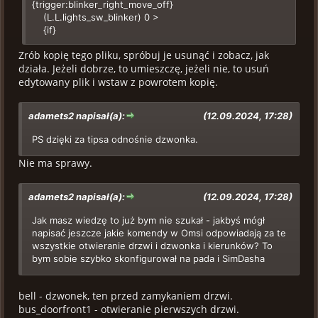
{trigger:blinker_right_move_off}
(L.L.lights_sw_blinker) 0 >
{if}
(T.L.ev_lights_blinker_swoff)
Zrób kopię tego pliku, spróbuj je usunąć i zobacz, jak
0 (S.L.lights_sw_blinker)
działa. Jeżeli dobrze, to umieszczę, jeżeli nie, to usuń
{endif}
edytowany plik i wstaw z powrotem kopię.
{end}
adamets2 napisał(a):
(12.09.2024, 17:28)
PS dzięki za tipsa odnośnie dzwonka.
Nie ma sprawy.
adamets2 napisał(a):
(12.09.2024, 17:28)
Jak masz wiedzę to już bym nie szukał - jakbyś mógł
napisać jeszcze jakie komendy w Omsi odpowiadają za te
wszystkie otwieranie drzwi i dzwonka i kierunków? To
bym sobie szybko skonfigurował na pada i SimDasha
bell - dzwonek, ten przed zamykaniem drzwi.
bus_doorfront1 - otwieranie pierwszych drzwi.