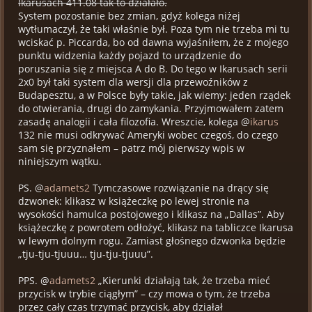
Ikarusach 411.08 tak to działało.
System pozostanie bez zmian, gdyż kolega niżej
wytłumaczył, że taki właśnie był. Poza tym nie trzeba mi tu
wciskać p. Piccarda, bo od dawna wyjaśniłem, że z mojego
punktu widzenia każdy pojazd to urządzenie do
poruszania się z miejsca A do B. Do tego w Ikarusach serii
2x0 był taki system dla wersji dla przewoźników z
Budapesztu, a w Polsce były takie, jak wiemy: jeden rządek
do otwierania, drugi do zamykania. Przyjmowałem zatem
zasadę analogii i cała filozofia. Wreszcie, kolega @
ikarus
132 nie musi odkrywać Ameryki wobec czegoś, do czego
sam się przyznałem – patrz mój pierwszy wpis w
niniejszym wątku.
PS. @
adamets2
Tymczasowe rozwiązanie na drący się
dzwonek: klikasz w książeczkę po lewej stronie na
wysokości hamulca postojowego i klikasz na „Dallas”. Aby
książeczkę z powrotem odłożyć, klikasz na tabliczce Ikarusa
w lewym dolnym rogu. Zamiast głośnego dzwonka będzie
„tju-tju-tjuuu… tju-tju-tjuuu”.
PPS. @
adamets2
„Kierunki działają tak, że trzeba mieć
przycisk w trybie ciągłym” – czy mowa o tym, że trzeba
przez cały czas trzymać przycisk, aby działał