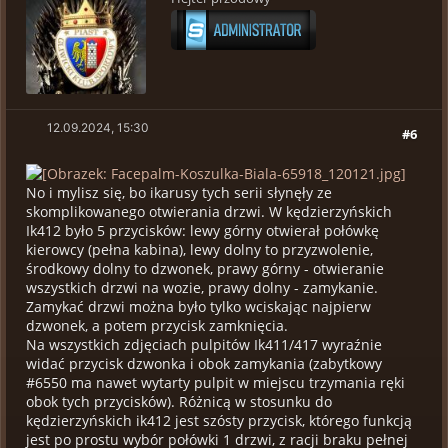
12.09.2024, 15:30
#6
No i mylisz się, bo ikarusy tych serii słynęły ze
skomplikowanego otwierania drzwi. W kędzierzyńskich
Ik412 było 5 przycisków: lewy górny otwierał połówkę
kierowcy (pełna kabina), lewy dolny to przyzwolenie,
środkowy dolny to dzwonek, prawy górny - otwieranie
wszystkich drzwi na wozie, prawy dolny - zamykanie.
Zamykać drzwi można było tylko wciskając najpierw
dzwonek, a potem przycisk zamknięcia.
Na wszystkich zdjęciach pulpitów Ik411/417 wyraźnie
widać przycisk dzwonka i obok zamykania (zabytkowy
#6550 ma nawet wytarty pulpit w miejscu trzymania ręki
obok tych przycisków). Różnicą w stosunku do
kędzierzyńskich ik412 jest szósty przycisk, którego funkcją
jest po prostu wybór połówki 1 drzwi, z racji braku pełnej