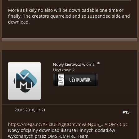
More as likely no also will be downloadable one time or
finally. The creators quarreled and so suspended side and
download.
Nowy kierowca w omsi
Użytkownik
28.05.2018, 13:21
#15
https://mega.nz/#F!xIUEiYgK!OmvmVajNgu5_...A!QFcxjCpC
Nowy oficjalny download ikarusa i innych dodatków
wykonanych przez OMSI-EMPIRE Team.