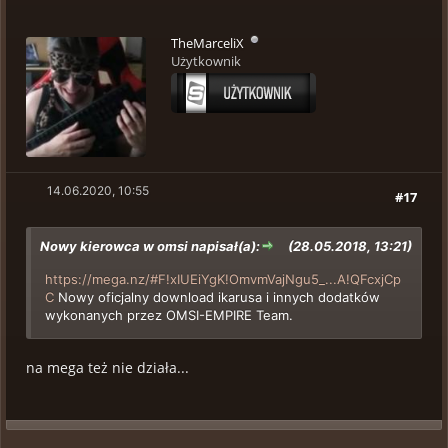
TheMarceliX
Użytkownik
14.06.2020, 10:55
#17
Nowy kierowca w omsi napisał(a):
(28.05.2018, 13:21)
https://mega.nz/#F!xIUEiYgK!OmvmVajNgu5_...A!QFcxjCp
C
Nowy oficjalny download ikarusa i innych dodatków
wykonanych przez OMSI-EMPIRE Team.
na mega też nie działa...