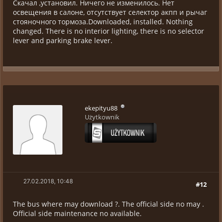
Скачал ,установил. Ничего не изменилось. Нет
освещения в салоне, отсутствует селектор акпп и рычаг
стояночного тормоза.Downloaded, installed. Nothing
changed. There is no interior lighting, there is no selector
lever and parking brake lever.
ekepityu88
Użytkownik
27.02.2018, 10:48
#12
The bus where may download ?. The official side no may .
Official side maintenance no available.