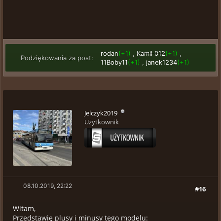
rodan
(+1)
,
Kamil 012
(+1)
,
Podziękowania za post:
11Boby11
(+1)
,
janek1234
(+1)
Jelczyk2019
Użytkownik
08.10.2019, 22:22
#16
Witam,
Przedstawię plusy i minusy tego modelu: