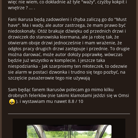
więc nie wiem, co dokładnie aż tyle "waży", czyżby kokpit i
wnętrze ? ... .
Fani Ikarusa będą zadowoleni i chyba zaliczą go do "Must
have". Ma i wady, ale autor zastrzega, że mam prawo być
niedoskonały. Otóż brakuje dźwięku od przednich drzwi i
drzwiczek do stanowiska kiermana, ale ja robię tak, że
otwieram oboje drzwi jednocześnie i mam wrażenie, że
odgłos pracy drugich drzwi zastępuje i przednie. To drugie
można darować, może autor dołoży poprawkę, wówczas
będzie już wszystko w komplecie. I jeszcze taka
niespodzianka - Jak szarpniemy ten młoteczek, to odezwie
sie alarm w postaci dzwonka i trudno się tego pozbyć, na
szczęście pasażerowie tego nie używają
Sam będąc fanem Ikarusów polecam go mimo kilku
drobnych felerków (nie takimi klamotami jeździ się w Omsi
). i wystawiam mu nawet 8.8 / 10