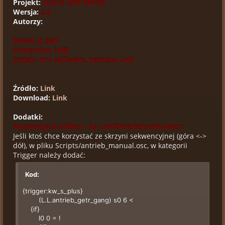
Projekt:
Ikarus EAG E94.60
Wersja:
2.0
Autorzy:
Model
: Jc Bell
Conversion
: LND
Scripts
: m-r software, nemeza, LnD
Źródło:
Link
Download:
Link
Dodatki:
Aktywacja H-Shifter - by Lokführerfahrsimulator:
Jeśli ktoś chce korzystać ze skrzyni sekwencyjnej (góra <->
dół), w pliku Scripts/antrieb_manual.osc, w kategorii
Trigger należy dodać:
Kod:
{trigger:kw_s_plus}
(L.L.antrieb_getr_gang) s0 6 <
{if}
l0 0 = !