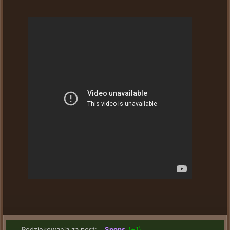
Podziękowania za post:
Spons_
(+1)