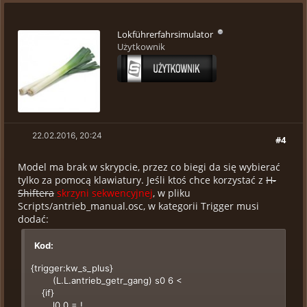
Lokführerfahrsimulator
Użytkownik
22.02.2016, 20:24
#4
Model ma brak w skrypcie, przez co biegi da się wybierać
tylko za pomocą klawiatury. Jeśli ktoś chce korzystać z
H-
Shiftera
skrzyni sekwencyjnej
, w pliku
Scripts/antrieb_manual.osc, w kategorii Trigger musi
dodać:
Kod:
{trigger:kw_s_plus}
(L.L.antrieb_getr_gang) s0 6 <
{if}
l0 0 = !