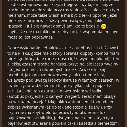
co do zestopniowania skrzyni biegów - wydaje mi się, że
trochę inne przełożenie przy ruszaniu z 2-ki, ale się na tym
nie znam, moze takie właśnie ma być z lekka oporne (jeżeli
nie ktoś z forumowiczów z pewnością wykona jakiś
"paczyk" i już się nawet domyślam, kto to będzie
,
chyba, że nie ma takiej potrzeby, bo jak wspomniałem, być
może to jest poprawne).
Dobre wykonanie jednak kosztuje - autobus jest ciężkawy i
to na Pilsku, gdzie mało który sprawia kłopoty (kompa mam
niezłego, który daje radę z dość ciężkawymi mapkami) - ten
z lekka, czasem trochę bardziej, przycina, ale jest grywalny
i to jedna z moich ulubionych marek. Zawsze mi się
podobał, jako pojazd nowoczesny, jak na tamte lata,
wziąwszy pod uwagę kłopoty Ikarusa w tamtych czasach. W
swoim życiu widziałem do tej pory tylko jeden pojazd z
serii EAG (nie ten akurat), a nawet byłem w środku
(autobus przyjechał z samych Węgier). Teraz mam okazję
na wirtualną przejażdżkę takim autobusem i to modelem
dobrze wykonanym (aż do takiego stopnia, że j.w.). Przy
czym nie ma zbyt wielu bajerów, typu otwierane luki
bagażowe/maski silnika, jedynym smaczkiem z tego typu
bajerów jest otwierana popielniczka i kasetka z pieniedzmi,