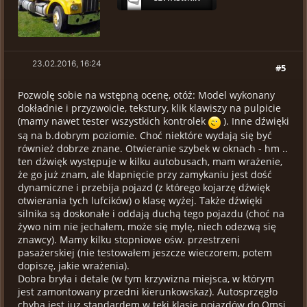
23.02.2016, 16:24
#5
Pozwolę sobie na wstępną ocenę, otóż: Model wykonany
dokładnie i przyzwoicie, tekstury, klik klawiszy na pulpicie
(mamy nawet tester wszystkich kontrolek
). Inne dźwięki
są na b.dobrym poziomie. Choć niektóre wydają się być
również dobrze znane. Otwieranie szybek w oknach - hm ..
ten dźwięk występuje w kilku autobusach, mam wrażenie,
że go już znam, ale klapnięcie przy zamykaniu jest dość
dynamiczne i przebija pojazd (z którego kojarzę dźwięk
otwierania tych lufcików) o klasę wyżej. Także dźwięki
silnika są doskonałe i oddają duchą tego pojazdu (choć na
żywo nim nie jechałem, może się mylę, niech odezwą się
znawcy). Mamy kilku stopniowe ośw. przestrzeni
pasażerskiej (nie testowałem jeszcze wieczorem, potem
dopiszę, jakie wrażenia).
Dobra bryła i detale (w tym krzywizna miejsca, w którym
jest zamontowany przedni kierunkowskaz). Autosprzęgło
chyba jest juz standardem w tekj klasie pojazdów do Omsi,