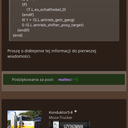
{if}
(T.L.ev_schalthebel_0)
{endif}
l0 1 + (S.L.antrieb_getr_gang)
0 (S.L.antrieb_shifter_posy_target)
{endif}
{end}
{trigger:kw_s_minus}
Proszę o doklejenie tej informacji do pierwszej
(L.L.antrieb_getr_gang) s0 -1 >
wiadomości.
{if}
l0 0 = !
{if}
(T.L.ev_schalthebel_0)
{endif}
Podziękowania za post:
mattez
(+1)
l0 1 - (S.L.antrieb_getr_gang)
0 (S.L.antrieb_shifter_posy_target)
{endif}
{end}
Konduktor5-8
Moza-Trucker