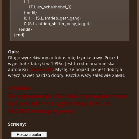
{if}
(T.L.ev_schalthebel_0)
{endif}
l0 1 + (S.L.antrieb_getr_gang)
0 (S.L.antrieb_shifter_posy_target)
{endif}
{end}
{trigger:kw_s_minus}
Opis:
(L.L.antrieb_getr_gang) s0 -1 >
Długo wyczekiwany autobus międzymiastowy. Pojazd
{if}
l0 0 = !
wyjechał z fabryki w 1996r. Jest to odmiana miejska
{if}
autobusu
Ikarus EAG
. Myślę, że pojazd jak jest dobry a
(T.L.ev_schalthebel_0)
wręcz nawet bardzo dobry. Paczka waży zaledwie 26MB.
{endif}
l0 1 - (S.L.antrieb_getr_gang)
UWAGA:
0 (S.L.antrieb_shifter_posy_target)
Do poprawnego działania wymagane może
{endif}
{end}
być posiadanie oryginalnego Ikarusa
EAG/E95 w drugiej wersji
Screeny: