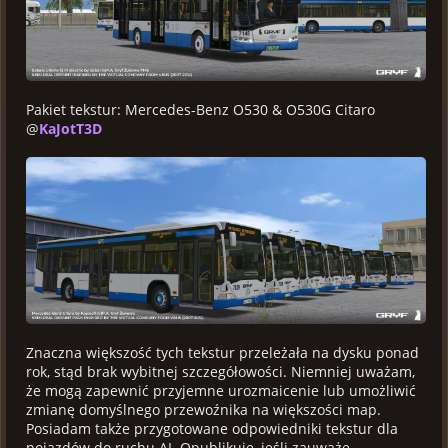
Pakiet tekstur: Mercedes-Benz O530 & O530G Citaro
@
KaJotT3D
Znaczna większość tych tekstur przeleżała na dysku ponad
rok, stąd brak wybitnej szczegółowości. Niemniej uważam,
że mogą zapewnić przyjemne urozmaicenie lub umożliwić
zmianę domyślnego przewoźnika na większości map.
Posiadam także przygotowane odpowiedniki tekstur dla
pojazdów do ruchu AI. Opublikuję, jeśli zauważę