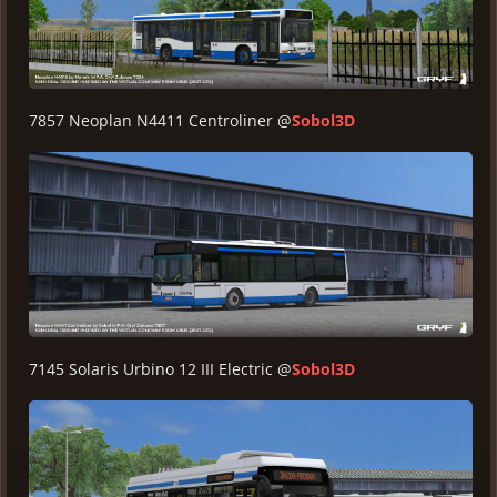
7857 Neoplan N4411 Centroliner @
Sobol3D
7145 Solaris Urbino 12 III Electric @
Sobol3D