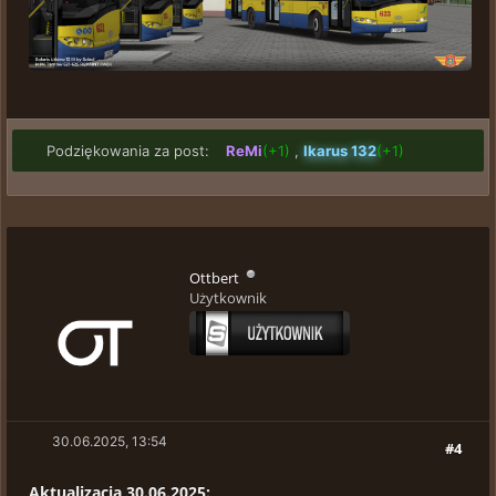
Podziękowania za post:
ReMi
(+1)
,
Ikarus 132
(+1)
Ottbert
Użytkownik
30.06.2025, 13:54
#4
Aktualizacja 30.06.2025: