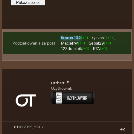
Ikarus 132
(+1)
,
ryszard
(+1)
,
Podziękowania za post:
MaciekW
(+1)
,
Sebal29
(+1)
,
123dominik
(+1)
,
K7A
(+1)
Ottbert
Użytkownik
01.01.2025, 22:02
#2