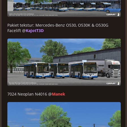
Pakiet tekstur: Mercedes-Benz O530, O530K & O530G
Facelift @
KaJotT3D
7024 Neoplan N4016 @
Manek