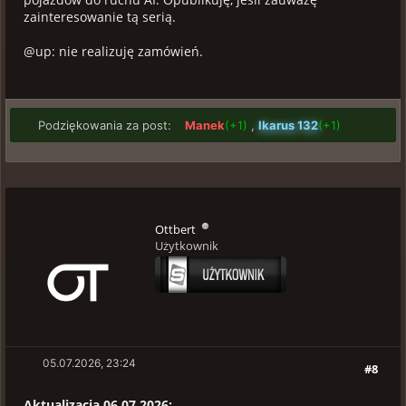
zainteresowanie tą serią.
@up: nie realizuję zamówień.
Podziękowania za post:
Manek
(+1)
,
Ikarus 132
(+1)
Ottbert
Użytkownik
05.07.2026, 23:24
#8
Aktualizacja 06.07.2026: