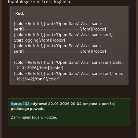
łopatologicznie. Treść logfile-a:
Kod:
[color=#efefef][font='Open Sans', Arial, sans-
serif]====================[/font][/color]
[color=#efefef][font='Open Sans', Arial, sans-serif]
Start logging[/font][/color]
[color=#efefef][font='Open Sans', Arial, sans-
serif]====================[/font][/color]
[color=#efefef][font='Open Sans', Arial, sans-serif]Date:
21.01.2026[/font][/color]
[color=#efefef][font='Open Sans', Arial, sans-serif]Time:
19:25:42[/font][/color]
[color=#efefef][font='Open Sans', Arial, sans-
serif]Version: 2.3.004[/font][/color]
[color=#efefef][font='Open Sans', Arial, sans-serif]0
Ikarus 132
edytował 22.01.2026 20:04 ten post z poniżej
19:25:42 - - Information: OMSI is working in
podanego powodu:
fullscreen mode[/font][/color]
Zamknąłem loga w kodzie.
[color=#efefef][font='Open Sans', Arial, sans-serif]1
19:25:43 - - Information: TIR - looking for DLL path...
[/font][/color]
[color=#efefef][font='Open Sans', Arial, sans-serif]2