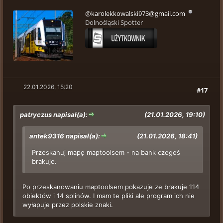
@karolekkowalski973@gmail.com
Dolnośląski Spotter
22.01.2026, 15:20
#17
patryczus napisał(a):
(21.01.2026, 19:10)
antek9316 napisał(a):
(21.01.2026, 18:41)
Przeskanuj mapę maptoolsem - na bank czegoś
brakuje.
Po przeskanowaniu maptoolsem pokazuje ze brakuje 114
obiektów i 14 splinów. I mam te pliki ale program ich nie
wyłapuje przez polskie znaki.