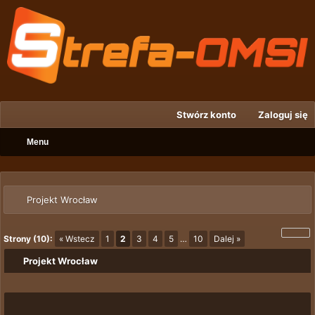
Stwórz konto
Zaloguj się
Menu
Projekt Wrocław
Strony (10):
« Wstecz
1
2
3
4
5
…
10
Dalej »
Projekt Wrocław