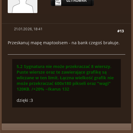
21.01.2026, 18:41
#13
Przeskanuj mapę maptoolsem - na bank czegoś brakuje.
5.2 Sygnatura nie może przekraczać 8 wierszy.
Puste wiersze oraz te zawierające grafikę są
wliczane w ten limit. Łączna wielkość grafik nie
może przekraczać 600x180 pikseli oraz "wagi"
120KB. /+20% ~Ikarus 132
dzięki :3