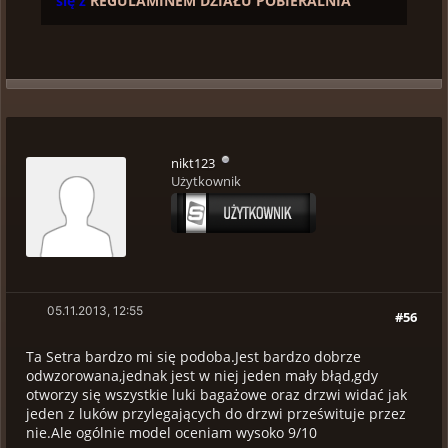
się z
REGULAMINEM DZIAŁU POBIERALNIA
nikt123
Użytkownik
05.11.2013, 12:55
#56
Ta Setra bardzo mi się podoba.Jest bardzo dobrze
odwzorowana,jednak jest w niej jeden mały błąd,gdy
otworzy się wszystkie luki bagażowe oraz drzwi widać jak
jeden z luków przylegających do drzwi prześwituje przez
nie.Ale ogólnie model oceniam wysoko 9/10