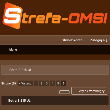
Stwórz konto
Zaloguj się
Menu
Setra S 215 UL
Strony (6):
« Wstecz
1
2
3
4
5
6
Wątek zamknięty
Setra S 215 UL