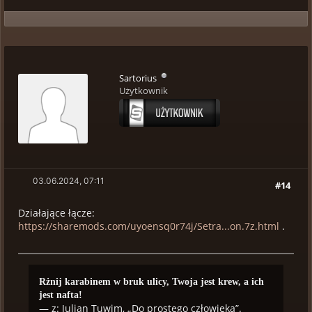
Sartorius
Użytkownik
03.06.2024, 07:11
#14
Działające łącze:
https://sharemods.com/uyoensq0r74j/Setra...on.7z.html
.
Rżnij karabinem w bruk ulicy, Twoja jest krew, a ich
jest nafta!
— z: Julian Tuwim, „Do prostego człowieka”.