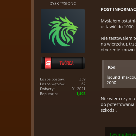
DYSK TYSIONC
POST INFORMA
Myślałem ostatni
ustawić do 1000,
Nie testowałem te
na wierzchu), trz
otoczenie znowu 
Kod:
[sound_maxcou
Liczba postów:
359
2000
Liczba wątków:
62
Dołączył:
01-2021
Reputacja:
1,403
Nie wiem czy ma 
do potestowania 
szkodzi.
[wymoderow