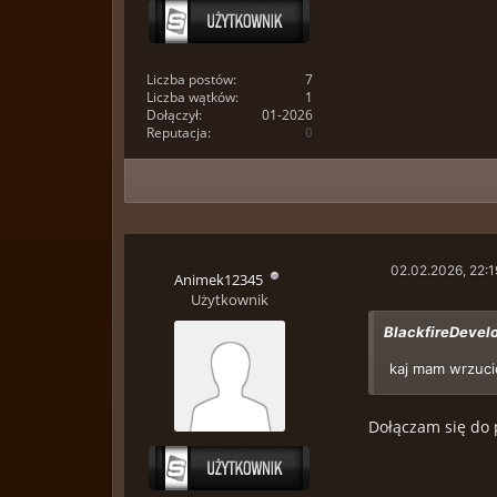
Liczba postów:
7
Liczba wątków:
1
Dołączył:
01-2026
Reputacja:
0
02.02.2026, 22:1
Animek12345
Użytkownik
BlackfireDevelo
kaj mam wrzucic
Dołączam się do p