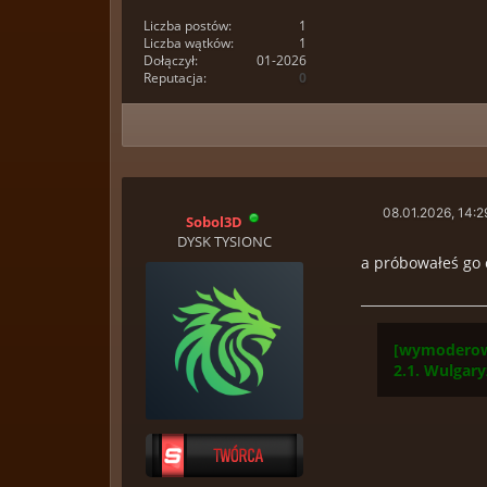
Liczba postów:
1
Liczba wątków:
1
Dołączył:
01-2026
Reputacja:
0
08.01.2026, 14:2
Sobol3D
DYSK TYSIONC
a próbowałeś go c
[wymoderow
2.1. Wulgar