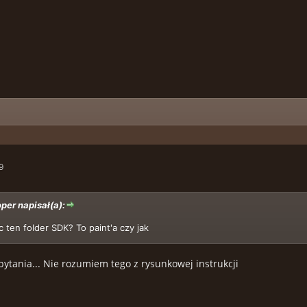
9
per napisał(a):
 ten folder SDK? To paint'a czy jak
ytania... Nie rozumiem tego z rysunkowej instrukcji