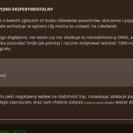
CYJNO-EKSPERYMENTALNY
o o kwestii zgłoszeń nt braku dźwięków pasażerów, otoczenia i poj
 ale wchodząc w options.cfg można to ustawić na cokolwiek.
go dogłębnie, nie wiem czy nie skutkuje to niestabilnością OMSI, 
eba poszukać linijki jak poniżej i ręcznie zedytować wartość 1000 na
grało.
nt]
to jakiś negatywny wpływ na stabilność (np. rozwalając alokacje pa
tego zapraszam, oraz sam chętnie usłyszę
wasze do
(hehe bo wiecie dźwięki)
ano - Ik132]