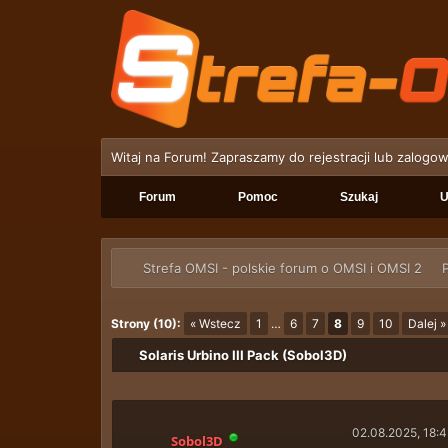
Witaj na Forum! Zapraszamy do rejestracji lub zalogow
Forum
Pomoc
Szukaj
U
Strefa OMSI - polskie forum o OMSI i OMSI 2
P
Strony (10):
« Wstecz
1
…
6
7
8
9
10
Dalej »
Solaris Urbino III Pack (Sobol3D)
02.08.2025, 18:
Sobol3D