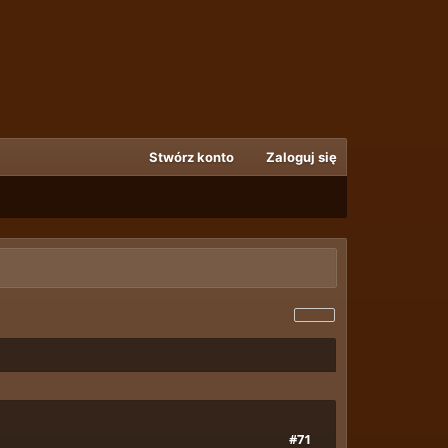
Stwórz konto
Zaloguj się
#71