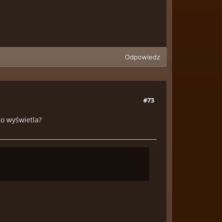
Odpowiedz
#73
go wyświetla?