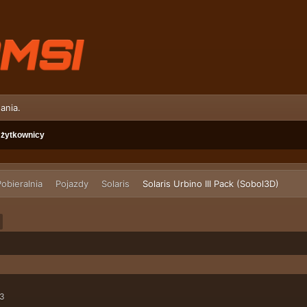
ania.
żytkownicy
obieralnia
Pojazdy
Solaris
Solaris Urbino III Pack (Sobol3D)
43