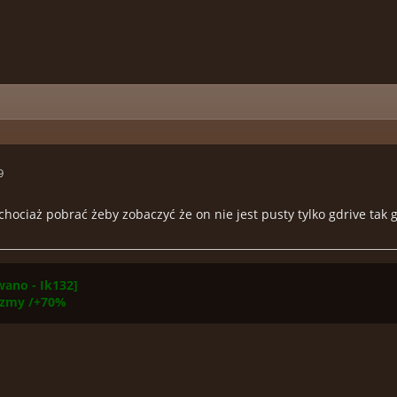
9
hociaż pobrać żeby zobaczyć że on nie jest pusty tylko gdrive tak 
ano - Ik132]
yzmy /+70%