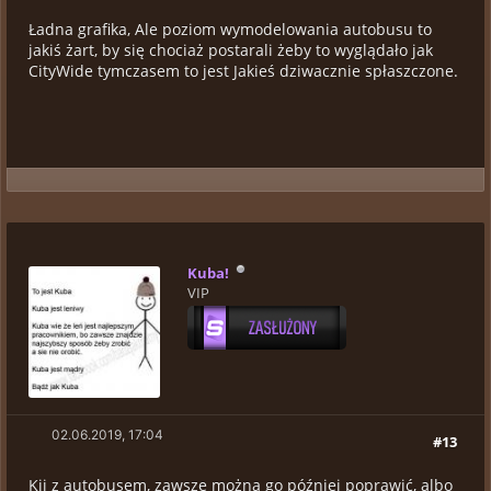
Ładna grafika, Ale poziom wymodelowania autobusu to
jakiś żart, by się chociaż postarali żeby to wyglądało jak
CityWide tymczasem to jest Jakieś dziwacznie spłaszczone.
Kuba!
VIP
02.06.2019, 17:04
#13
Kij z autobusem, zawsze można go później poprawić, albo