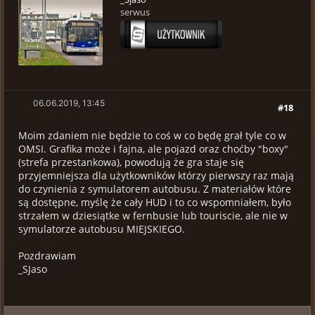
serwus
06.06.2019, 13:45
#18
Moim zdaniem nie będzie to coś w co będę grał tyle co w
OMSI. Grafika może i fajna, ale pojazd oraz choćby "boxy"
(strefa przestankowa), powodują że gra staje się
przyjemniejsza dla użytkowników którzy pierwszy raz mają
do czynienia z symulatorem autobusu. Z materiałów które
są dostępne, myślę że cały HUD i to co wspomniałem, było
strzałem w dziesiątke w fernbusie lub touriscie, ale nie w
symulatorze autobusu MIEJSKIEGO.
Pozdrawiam
_SJaso