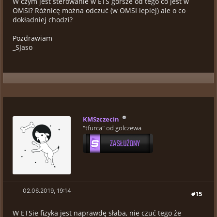
W czym jest sterowanie w ETS gorsze od tego co jest w
OMSI? Różnicę można odczuć (w OMSI lepiej) ale o co
dokładniej chodzi?
Pozdrawiam
_SJaso
KMSzczecin
"tfurca" od golczewa
02.06.2019, 19:14
#15
W ETSie fizyka jest naprawdę słaba, nie czuć tego że