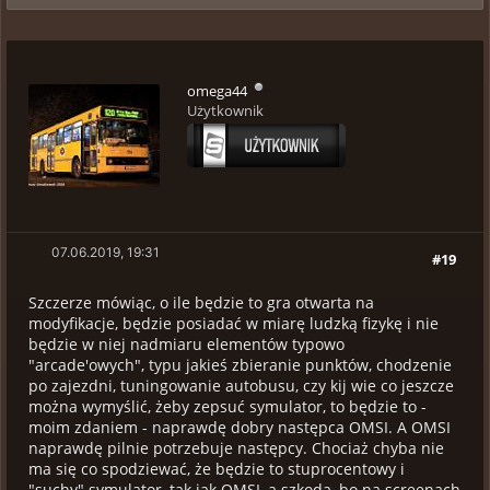
omega44
Użytkownik
07.06.2019, 19:31
#19
Szczerze mówiąc, o ile będzie to gra otwarta na
modyfikacje, będzie posiadać w miarę ludzką fizykę i nie
będzie w niej nadmiaru elementów typowo
"arcade'owych", typu jakieś zbieranie punktów, chodzenie
po zajezdni, tuningowanie autobusu, czy kij wie co jeszcze
można wymyślić, żeby zepsuć symulator, to będzie to -
moim zdaniem - naprawdę dobry następca OMSI. A OMSI
naprawdę pilnie potrzebuje następcy. Chociaż chyba nie
ma się co spodziewać, że będzie to stuprocentowy i
"suchy" symulator, tak jak OMSI, a szkoda, bo na screenach