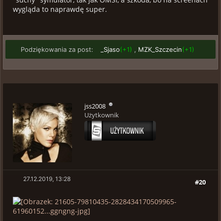
wygląda to naprawdę super.
Podziękowania za post:
_Sjaso
(+1)
,
MZK_Szczecin
(+1)
jss2008
Użytkownik
27.12.2019, 13:28
#20