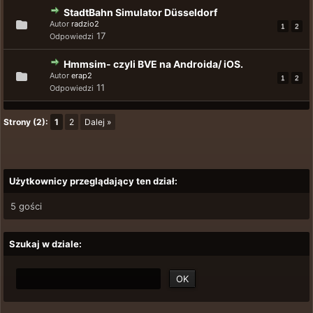
StadtBahn Simulator Düsseldorf
Autor
radzio2
1
2
17
Odpowiedzi
Hmmsim- czyli BVE na Androida/ iOS.
Autor
erap2
1
2
11
Odpowiedzi
Strony (2):
1
2
Dalej »
Użytkownicy przeglądający ten dział:
5 gości
Szukaj w dziale: