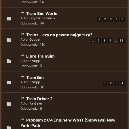
14
Odpowiedzi
Train Sim World
Autor
Gdyński Solarisik
1
2
3
4
5
44
Odpowiedzi
Trainz - czy na pewno najgorszy?
Autor
Goppel
...
1
2
3
4
12
116
Odpowiedzi
Libre TrainSim
Autor
Szaqql
0
Odpowiedzi
TramSim
Autor
Szaqql
1
2
3
4
36
Odpowiedzi
Train Driver 2
Autor
FanSzyn
9
Odpowiedzi
Problem z C4 Engine w Wos1 (Subways) New
York-Path