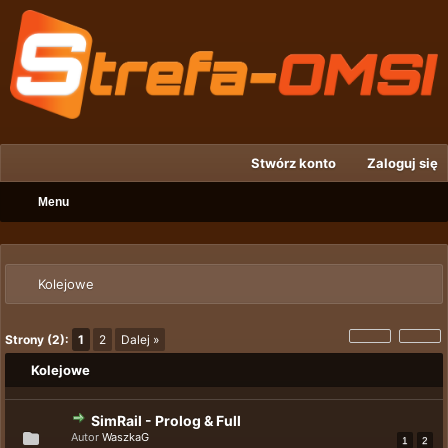
Stwórz konto
Zaloguj się
Menu
Kolejowe
Strony (2):
1
2
Dalej »
Kolejowe
SimRail - Prolog & Full
Autor
WaszkaG
1
2