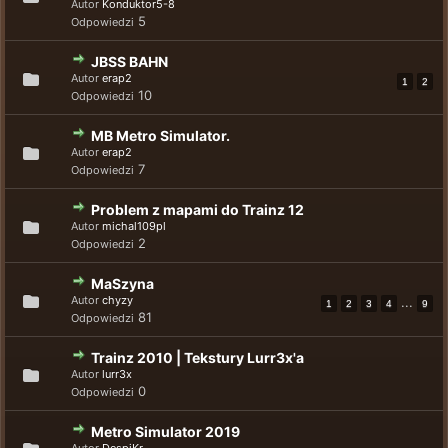
Autor
Konduktor5-8
5
Odpowiedzi
JBSS BAHN
Autor
erap2
1
2
10
Odpowiedzi
MB Metro Simulator.
Autor
erap2
7
Odpowiedzi
Problem z mapami do Trainz 12
Autor
michal109pl
2
Odpowiedzi
MaSzyna
Autor
chyzy
...
1
2
3
4
9
81
Odpowiedzi
Trainz 2010 | Tekstury Lurr3x'a
Autor
lurr3x
0
Odpowiedzi
Metro Simulator 2019