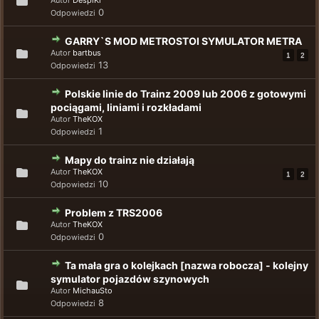
Autor
DespiKr
0
Odpowiedzi
GARRY`S MOD METROSTOI SYMULATOR METRA
Autor
bartbus
1
2
13
Odpowiedzi
Polskie linie do Trainz 2009 lub 2006 z gotowymi
pociągami, liniami i rozkładami
Autor
TheKOX
1
Odpowiedzi
Mapy do trainz nie działają
Autor
TheKOX
1
2
10
Odpowiedzi
Problem z TRS2006
Autor
TheKOX
0
Odpowiedzi
Ta mała gra o kolejkach [nazwa robocza] - kolejny
symulator pojazdów szynowych
Autor
MichauSto
8
Odpowiedzi