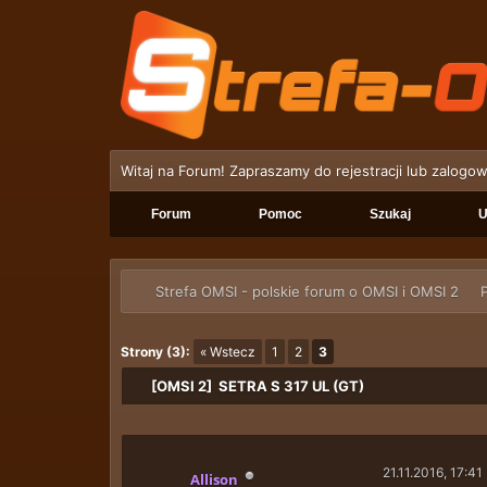
Witaj na Forum! Zapraszamy do rejestracji lub zalogow
Forum
Pomoc
Szukaj
U
Strefa OMSI - polskie forum o OMSI i OMSI 2
P
Strony (3):
« Wstecz
1
2
3
[OMSI 2] SETRA S 317 UL (GT)
21.11.2016, 17:41
Allison