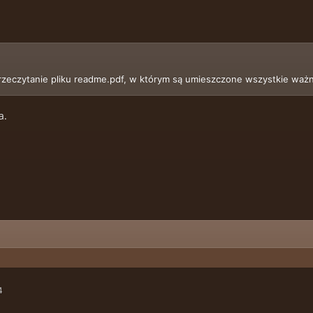
przeczytanie pliku readme.pdf, w którym są umieszczone wszystkie ważn
a.
4