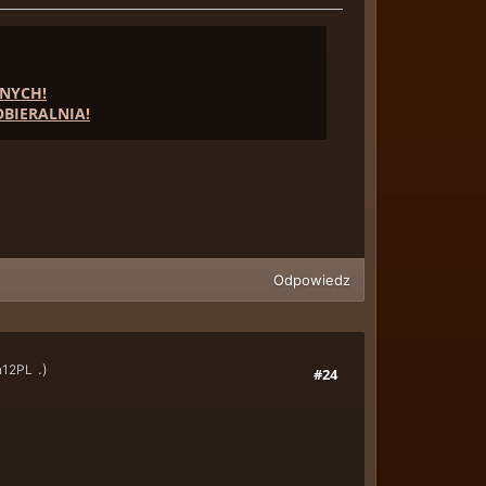
NYCH!
BIERALNIA!
Odpowiedz
.)
n12PL
#24