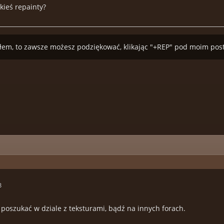
akieś repainty?
łem, to zawsze możesz podziękować, klikając "+REP" pod moim po
8
 poszukać w dziale z teksturami, bądź na innych forach.