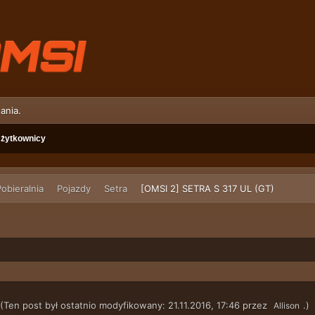
ania.
żytkownicy
obieralnia
Pojazdy
Setra
[OMSI 2] SETRA S 317 UL (GT)
(Ten post był ostatnio modyfikowany: 21.11.2016, 17:46 przez
.)
Allison