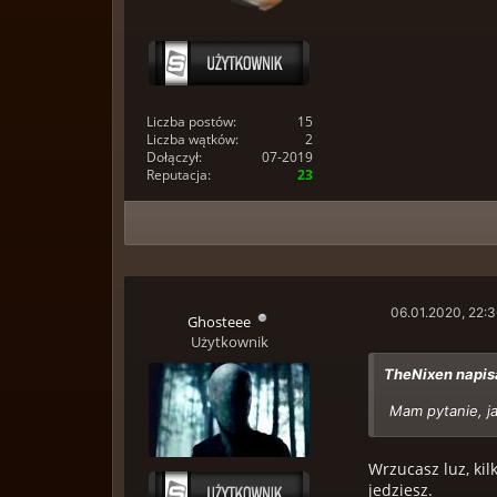
Liczba postów:
15
Liczba wątków:
2
Dołączył:
07-2019
Reputacja:
23
06.01.2020, 22:
Ghosteee
Użytkownik
TheNixen napisa
Mam pytanie, j
Wrzucasz luz, kil
jedziesz.