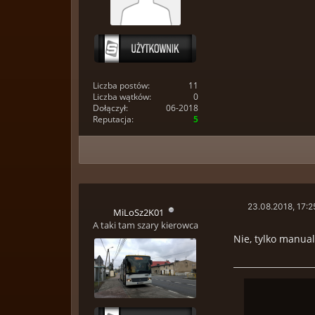
Liczba postów:
11
Liczba wątków:
0
Dołączył:
06-2018
Reputacja:
5
23.08.2018, 17:2
MiLoSz2K01
A taki tam szary kierowca
Nie, tylko manual