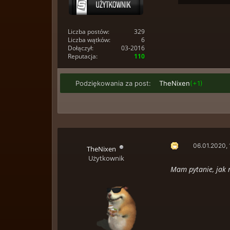
Liczba postów:
329
Liczba wątków:
6
Dołączył:
03-2016
Reputacja:
110
Podziękowania za post:
TheNixen
(+1)
06.01.2020, 
TheNixen
Użytkownik
Mam pytanie, jak