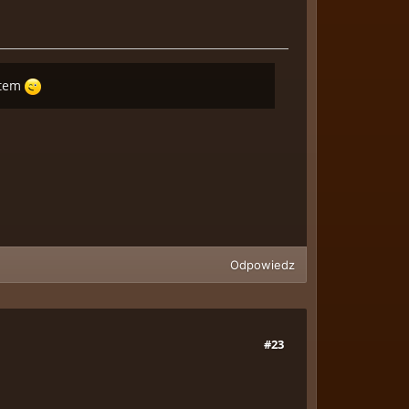
stem
Odpowiedz
#23