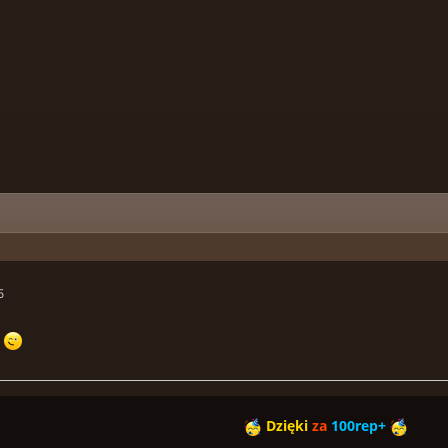
5
Dzięki
za
100rep+