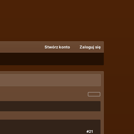
Stwórz konto
Zaloguj się
#21