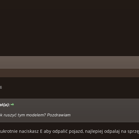
36
ł(a):
ak ruszyć tym modelem? Pozdrawiam
kukrotnie naciskasz E aby odpalić pojazd, najlepiej odpalaj na sprz