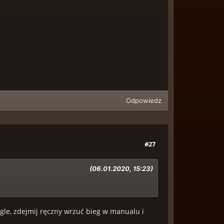
Odpowiedz
#27
(06.01.2020, 15:23)
ęgle, zdejmij ręczny wrzuć bieg w manualu i