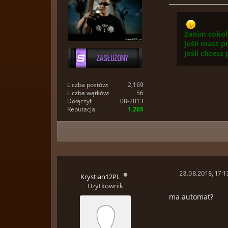
Zanim cokol
Jeśli masz p
Jeśli chcesz
Liczba postów:
2,169
Liczba wątków:
56
Dołączył:
08-2013
Reputacja:
1,265
23.08.2018, 17:1
Krystian12PL
Użytkownik
ma automat?