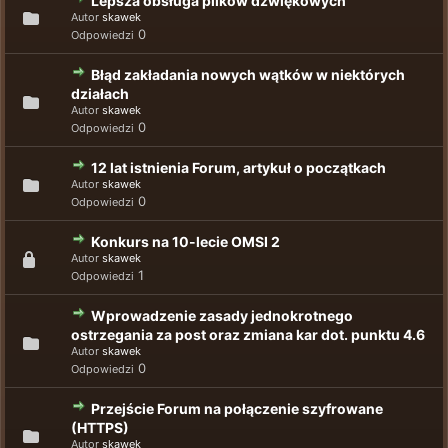
Lepsza obsługa plików dźwiękowych
Autor
skawek
0
Odpowiedzi
Błąd zakładania nowych wątków w niektórych
działach
Autor
skawek
0
Odpowiedzi
12 lat istnienia Forum, artykuł o początkach
Autor
skawek
0
Odpowiedzi
Konkurs na 10-lecie OMSI 2
Autor
skawek
1
Odpowiedzi
Wprowadzenie zasady jednokrotnego
ostrzegania za post oraz zmiana kar dot. punktu 4.6
Autor
skawek
0
Odpowiedzi
Przejście Forum na połączenie szyfrowane
(HTTPS)
Autor
skawek