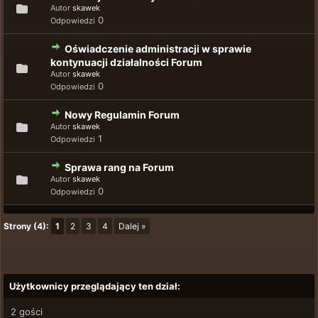
Autor
skawek
0
Odpowiedzi
Oświadczenie administracji w sprawie
kontynuacji działalności Forum
Autor
skawek
0
Odpowiedzi
Nowy Regulamin Forum
Autor
skawek
1
Odpowiedzi
Sprawa rang na Forum
Autor
skawek
0
Odpowiedzi
Strony (4):
1
2
3
4
Dalej »
Użytkownicy przeglądający ten dział:
2 gości