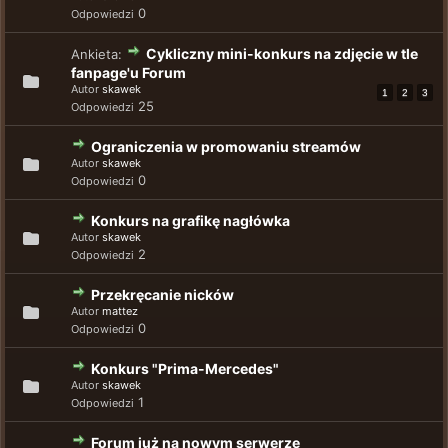
0
Odpowiedzi
Cykliczny mini-konkurs na zdjęcie w tle
Ankieta:
fanpage'u Forum
Autor
skawek
1
2
3
25
Odpowiedzi
Ograniczenia w promowaniu streamów
Autor
skawek
0
Odpowiedzi
Konkurs na grafikę nagłówka
Autor
skawek
2
Odpowiedzi
Przekręcanie nicków
Autor
mattez
0
Odpowiedzi
Konkurs "Prima-Mercedes"
Autor
skawek
1
Odpowiedzi
Forum już na nowym serwerze