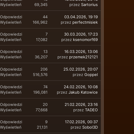
Wyświetleń
69,345
przez
Sartorius
Odpowiedzi
44
03.04.2026, 19:19
Wyświetleń
166,962
przez
perfectmisiek
Odpowiedzi
7
30.03.2026, 17:23
Wyświetleń
17,082
przez
ksenomorf69
Odpowiedzi
13
16.03.2026, 13:06
Wyświetleń
36,207
przez
przemek212121
Odpowiedzi
206
25.02.2026, 20:07
Wyświetleń
516,576
przez
Goppel
Odpowiedzi
74
24.02.2026, 10:08
Wyświetleń
196,081
przez
Jakub Katowice
Odpowiedzi
20
21.02.2026, 23:16
Wyświetleń
77,668
przez
TADEO
Odpowiedzi
9
17.02.2026, 00:37
Wyświetleń
21,131
przez
Sobol3D