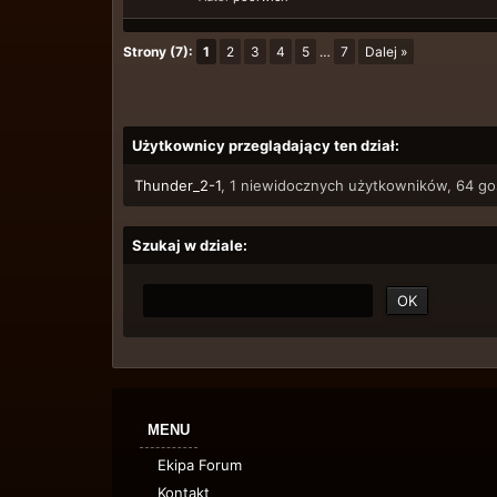
Strony (7):
1
2
3
4
5
…
7
Dalej »
Użytkownicy przeglądający ten dział:
Thunder_2-1
, 1 niewidocznych użytkowników, 64 go
Szukaj w dziale:
MENU
Ekipa Forum
Kontakt