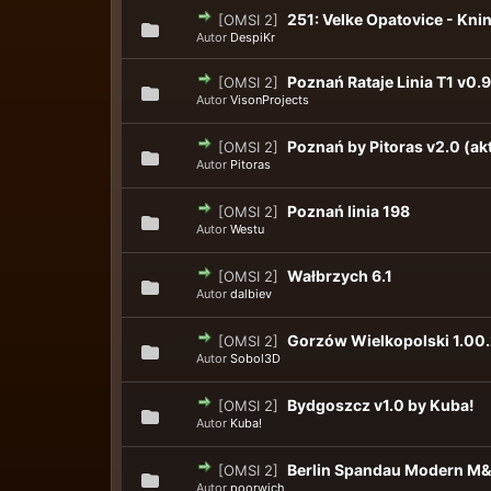
251: Velke Opatovice - Knini
[OMSI 2]
Autor
DespiKr
Poznań Rataje Linia T1 v0.
[OMSI 2]
Autor
VisonProjects
Poznań by Pitoras v2.0 (ak
[OMSI 2]
Autor
Pitoras
Poznań linia 198
[OMSI 2]
Autor
Westu
Wałbrzych 6.1
[OMSI 2]
Autor
dalbiev
Gorzów Wielkopolski 1.00
[OMSI 2]
Autor
Sobol3D
Bydgoszcz v1.0 by Kuba!
[OMSI 2]
Autor
Kuba!
Berlin Spandau Modern M&Z
[OMSI 2]
Autor
poorwich