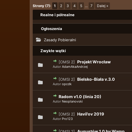
Strony (7):
1
2
3
4
5
…
7
Dalej »
Realne i półrealne
Ogłoszenia
Zasady Pobieralni
Zwykłe wątki
Projekt Wrocław
[OMSI 2]
Autor
AdamAkaAndrzej
Bielsko-Biała v.3.0
[OMSI 2]
Autor
opcdk
Radom v1.0 (linia 20)
Autor
Neoplanovski
Havířov 2019
[OMSI 2]
Autor
Pro123
Augustów 1.0 by Wamp
[OMSI 2]