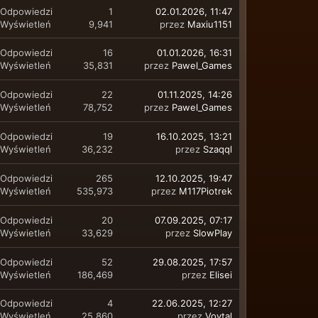
Odpowiedzi
1
02.01.2026, 11:47
Wyświetleń
9,941
przez
Maxiu1151
Odpowiedzi
16
01.01.2026, 16:31
Wyświetleń
35,831
przez
Pawel_Games
Odpowiedzi
22
01.11.2025, 14:26
Wyświetleń
78,752
przez
Pawel_Games
Odpowiedzi
19
16.10.2025, 13:21
Wyświetleń
36,232
przez
Szaqql
Odpowiedzi
265
12.10.2025, 19:47
Wyświetleń
535,973
przez
M117Piotrek
Odpowiedzi
20
07.09.2025, 07:17
Wyświetleń
33,629
przez
SlowPlay
Odpowiedzi
52
29.08.2025, 17:57
Wyświetleń
186,469
przez
Elisei
Odpowiedzi
4
22.06.2025, 12:27
Wyświetleń
25,860
przez
Voytal