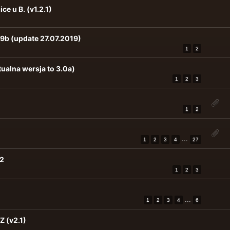
ce u B. (v1.2.1)
99b (update 27.07.2019)
1
2
tualna wersja to 3.0a)
1
2
3
1
2
...
1
2
3
4
27
.2
1
2
3
...
1
2
3
4
6
 (v2.1)