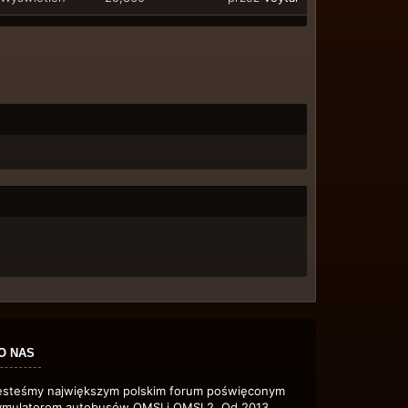
O NAS
esteśmy największym polskim forum poświęconym
ymulatorom autobusów OMSI i OMSI 2. Od 2013