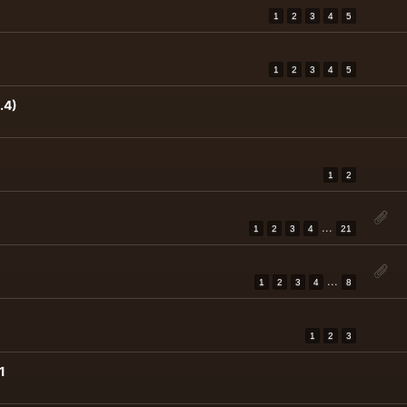
1
2
3
4
5
1
2
3
4
5
.4)
1
2
...
1
2
3
4
21
...
1
2
3
4
8
1
2
3
1