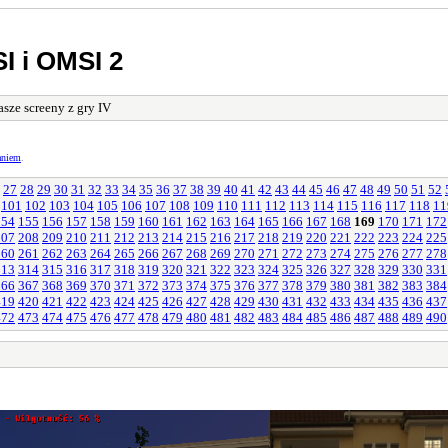
I i OMSI 2
sze screeny z gry IV
aniem
.
27
28
29
30
31
32
33
34
35
36
37
38
39
40
41
42
43
44
45
46
47
48
49
50
51
52
101
102
103
104
105
106
107
108
109
110
111
112
113
114
115
116
117
118
11
154
155
156
157
158
159
160
161
162
163
164
165
166
167
168
169
170
171
172
207
208
209
210
211
212
213
214
215
216
217
218
219
220
221
222
223
224
225
260
261
262
263
264
265
266
267
268
269
270
271
272
273
274
275
276
277
278
313
314
315
316
317
318
319
320
321
322
323
324
325
326
327
328
329
330
331
366
367
368
369
370
371
372
373
374
375
376
377
378
379
380
381
382
383
384
419
420
421
422
423
424
425
426
427
428
429
430
431
432
433
434
435
436
437
472
473
474
475
476
477
478
479
480
481
482
483
484
485
486
487
488
489
490