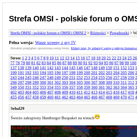
Strefa OMSI - polskie forum o OMS
Strefa OMSI - polskie forum o OMSI i OMSI 2
>
Różności
>
Pogaduszki
> Wa
Pełna wersja:
Wasze screeny z gry IV
Aktualnie przeglądasz uproszczoną wersję forum.
Kliknij tutaj, by zobaczyć wersję z pełnym formatow
Stron:
1
2
3
4
5
6
7
8
9
10
11
12
13
14
15
16
17
18
19
20
21
22
23
24
25
26
77
78
79
80
81
82
83
84
85
86
87
88
89
90
91
92
93
94
95
96
97
98
99
100
137
138
139
140
141
142
143
144
145
146
147
148
149
150
151
152
153
190
191
192
193
194
195
196
197
198
199
200
201
202
203
204
205
206
243
244
245
246
247
248
249
250
251
252
253
254
255
256
257
258
259
296
297
298
299
300
301
302
303
304
305
306
307
308
309
310
311
312
349
350
351
352
353
354
355
356
357
358
359
360
361
362
363
364
365
402
403
404
405
406
407
408
409
410
411
412
413
414
415
416
417
418
455
456
457
458
459
460
461
462
463
464
465
466
467
468
469
470
471
Sebal29
Świeżo zakupiony Hamburger Buspaket na testach