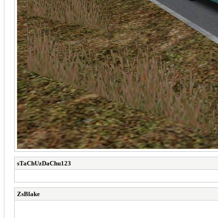
sTaChUzDaChu123
ZsBlake