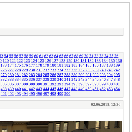
53
54
55
56
57
58
59
60
61
62
63
64
65
66
67
68
69
70
71
72
73
74
75
76
9
120
121
122
123
124
125
126
127
128
129
130
131
132
133
134
135
136
173
174
175
176
177
178
179
180
181
182
183
184
185
186
187
188
189
226
227
228
229
230
231
232
233
234
235
236
237
238
239
240
241
242
279
280
281
282
283
284
285
286
287
288
289
290
291
292
293
294
295
332
333
334
335
336
337
338
339
340
341
342
343
344
345
346
347
348
385
386
387
388
389
390
391
392
393
394
395
396
397
398
399
400
401
438
439
440
441
442
443
444
445
446
447
448
449
450
451
452
453
454
491
492
493
494
495
496
497
498
499
500
02.06.2018, 12:36