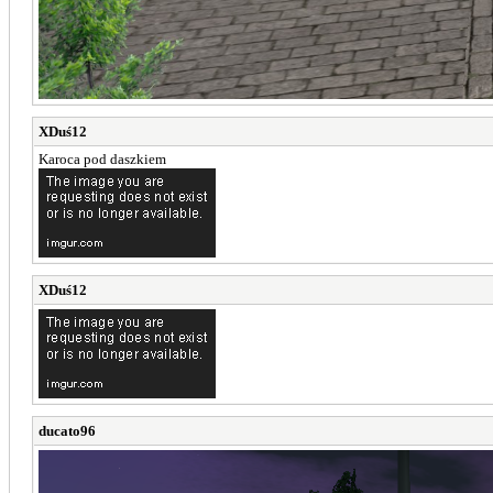
XDuś12
Karoca pod daszkiem
XDuś12
ducato96