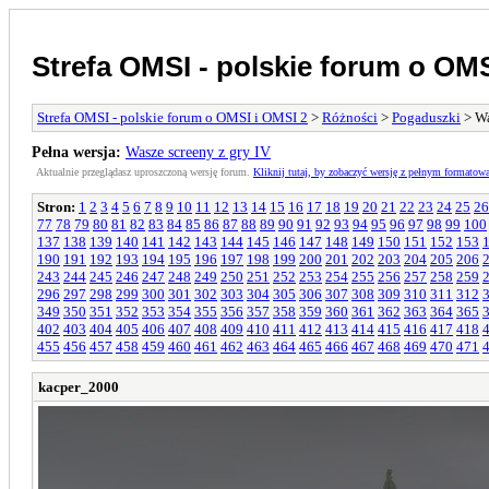
Strefa OMSI - polskie forum o OMS
Strefa OMSI - polskie forum o OMSI i OMSI 2
>
Różności
>
Pogaduszki
> Wa
Pełna wersja:
Wasze screeny z gry IV
Aktualnie przeglądasz uproszczoną wersję forum.
Kliknij tutaj, by zobaczyć wersję z pełnym formatow
Stron:
1
2
3
4
5
6
7
8
9
10
11
12
13
14
15
16
17
18
19
20
21
22
23
24
25
26
77
78
79
80
81
82
83
84
85
86
87
88
89
90
91
92
93
94
95
96
97
98
99
100
137
138
139
140
141
142
143
144
145
146
147
148
149
150
151
152
153
190
191
192
193
194
195
196
197
198
199
200
201
202
203
204
205
206
243
244
245
246
247
248
249
250
251
252
253
254
255
256
257
258
259
296
297
298
299
300
301
302
303
304
305
306
307
308
309
310
311
312
349
350
351
352
353
354
355
356
357
358
359
360
361
362
363
364
365
402
403
404
405
406
407
408
409
410
411
412
413
414
415
416
417
418
455
456
457
458
459
460
461
462
463
464
465
466
467
468
469
470
471
kacper_2000