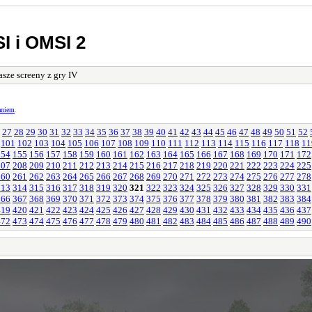
I i OMSI 2
sze screeny z gry IV
aniem
.
27
28
29
30
31
32
33
34
35
36
37
38
39
40
41
42
43
44
45
46
47
48
49
50
51
52
101
102
103
104
105
106
107
108
109
110
111
112
113
114
115
116
117
118
11
154
155
156
157
158
159
160
161
162
163
164
165
166
167
168
169
170
171
172
207
208
209
210
211
212
213
214
215
216
217
218
219
220
221
222
223
224
225
260
261
262
263
264
265
266
267
268
269
270
271
272
273
274
275
276
277
278
313
314
315
316
317
318
319
320
321
322
323
324
325
326
327
328
329
330
331
366
367
368
369
370
371
372
373
374
375
376
377
378
379
380
381
382
383
384
419
420
421
422
423
424
425
426
427
428
429
430
431
432
433
434
435
436
437
472
473
474
475
476
477
478
479
480
481
482
483
484
485
486
487
488
489
490