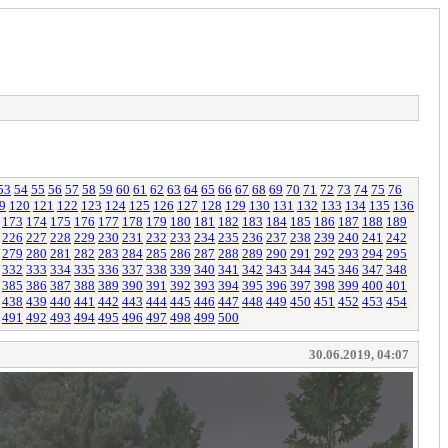
53
54
55
56
57
58
59
60
61
62
63
64
65
66
67
68
69
70
71
72
73
74
75
76
9
120
121
122
123
124
125
126
127
128
129
130
131
132
133
134
135
136
173
174
175
176
177
178
179
180
181
182
183
184
185
186
187
188
189
226
227
228
229
230
231
232
233
234
235
236
237
238
239
240
241
242
279
280
281
282
283
284
285
286
287
288
289
290
291
292
293
294
295
332
333
334
335
336
337
338
339
340
341
342
343
344
345
346
347
348
385
386
387
388
389
390
391
392
393
394
395
396
397
398
399
400
401
438
439
440
441
442
443
444
445
446
447
448
449
450
451
452
453
454
491
492
493
494
495
496
497
498
499
500
30.06.2019, 04:07