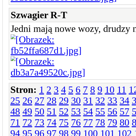
Szwagier R-T
Jedni mają nowe wozy, drudzy n
Stron:
1
2
3
4
5
6
7
8
9
10
11
1
25
26
27
28
29
30
31
32
33
34
48
49
50
51
52
53
54
55
56
57
71
72
73
74
75
76
77
78
79
80
94
95
96
97
98
99
100
101
102