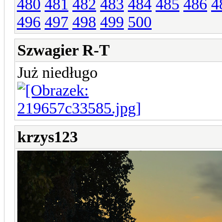
480
481
482
483
484
485
486
4
496
497
498
499
500
Szwagier R-T
Już niedługo
krzys123