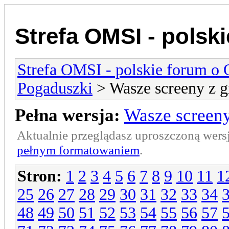
Strefa OMSI - polsk
Strefa OMSI - polskie forum o
Pogaduszki
> Wasze screeny z g
Pełna wersja:
Wasze screeny
Aktualnie przeglądasz uproszczoną wers
pełnym formatowaniem
.
Stron:
1
2
3
4
5
6
7
8
9
10
11
1
25
26
27
28
29
30
31
32
33
34
48
49
50
51
52
53
54
55
56
57