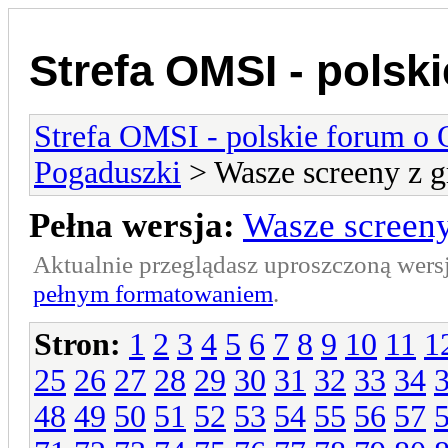
Strefa OMSI - polsk
Strefa OMSI - polskie forum o
Pogaduszki
> Wasze screeny z g
Pełna wersja:
Wasze screeny
Aktualnie przeglądasz uproszczoną wers
pełnym formatowaniem
.
Stron:
1
2
3
4
5
6
7
8
9
10
11
1
25
26
27
28
29
30
31
32
33
34
48
49
50
51
52
53
54
55
56
57