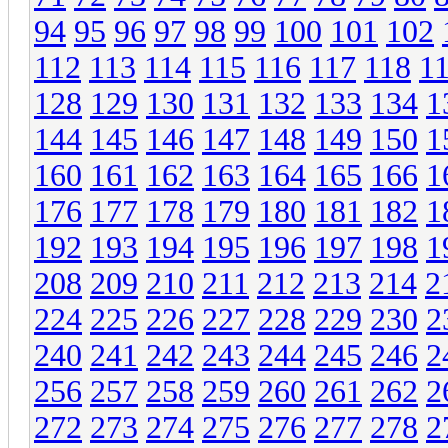
94
95
96
97
98
99
100
101
102
112
113
114
115
116
117
118
1
128
129
130
131
132
133
134
1
144
145
146
147
148
149
150
1
160
161
162
163
164
165
166
1
176
177
178
179
180
181
182
1
192
193
194
195
196
197
198
1
208
209
210
211
212
213
214
2
224
225
226
227
228
229
230
2
240
241
242
243
244
245
246
2
256
257
258
259
260
261
262
2
272
273
274
275
276
277
278
2