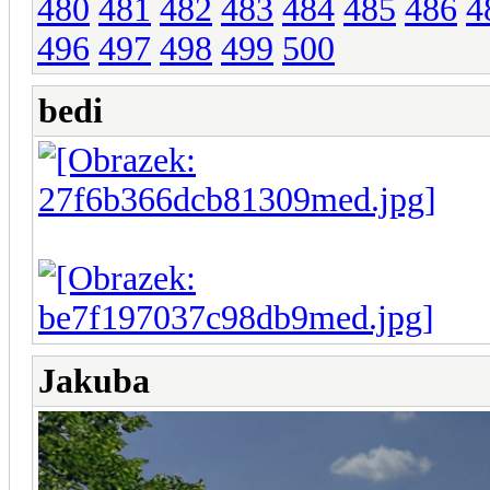
480
481
482
483
484
485
486
4
496
497
498
499
500
bedi
Jakuba