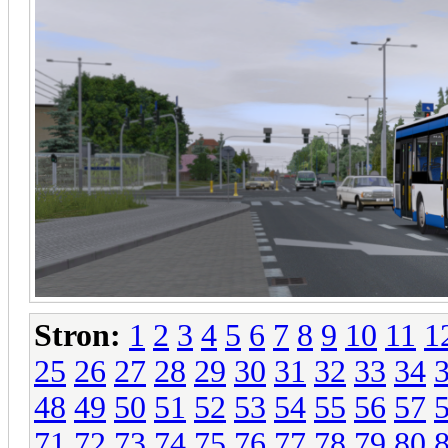
Stron:
1
2
3
4
5
6
7
8
9
10
11
1
25
26
27
28
29
30
31
32
33
34
48
49
50
51
52
53
54
55
56
57
71
72
73
74
75
76
77
78
79
80