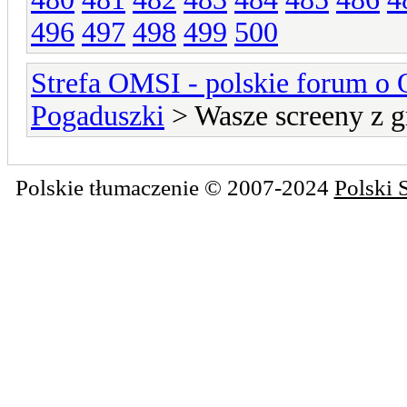
496
497
498
499
500
Strefa OMSI - polskie forum o
Pogaduszki
> Wasze screeny z g
Polskie tłumaczenie © 2007-2024
Polski