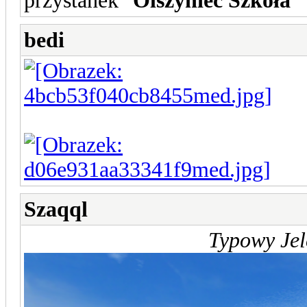
przystanek "
Olszyniec Szkoła
"
bedi
Szaqql
Typowy Jel