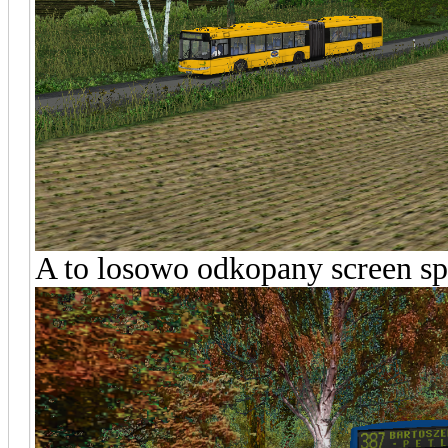
A to losowo odkopany screen sp