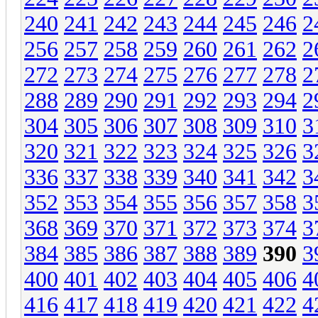
240
241
242
243
244
245
246
2
256
257
258
259
260
261
262
2
272
273
274
275
276
277
278
2
288
289
290
291
292
293
294
2
304
305
306
307
308
309
310
3
320
321
322
323
324
325
326
3
336
337
338
339
340
341
342
3
352
353
354
355
356
357
358
3
368
369
370
371
372
373
374
3
384
385
386
387
388
389
390
3
400
401
402
403
404
405
406
4
416
417
418
419
420
421
422
4