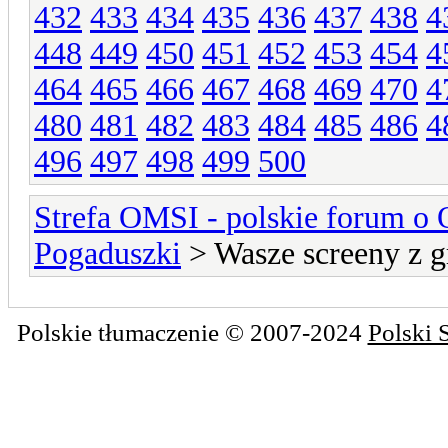
432
433
434
435
436
437
438
4
448
449
450
451
452
453
454
4
464
465
466
467
468
469
470
4
480
481
482
483
484
485
486
4
496
497
498
499
500
Strefa OMSI - polskie forum o
Pogaduszki
> Wasze screeny z g
Polskie tłumaczenie © 2007-2024
Polski