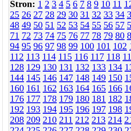
Stron:
1
2
3
4
5
6
7
8
9
10
11
1
25
26
27
28
29
30
31
32
33
34
48
49
50
51
52
53
54
55
56
57
71
72
73
74
75
76
77
78
79
80
94
95
96
97
98
99
100
101
102
112
113
114
115
116
117
118
1
128
129
130
131
132
133
134
1
144
145
146
147
148
149
150
1
160
161
162
163
164
165
166
1
176
177
178
179
180
181
182
1
192
193
194
195
196
197
198
1
208
209
210
211
212
213
214
2
224
225
226
227
228
229
230
2