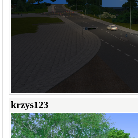
krzys123