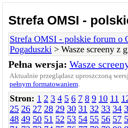
Strefa OMSI - polsk
Strefa OMSI - polskie forum o
Pogaduszki
> Wasze screeny z g
Pełna wersja:
Wasze screeny
Aktualnie przeglądasz uproszczoną wers
pełnym formatowaniem
.
Stron:
1
2
3
4
5
6
7
8
9
10
11
1
25
26
27
28
29
30
31
32
33
34
48
49
50
51
52
53
54
55
56
57