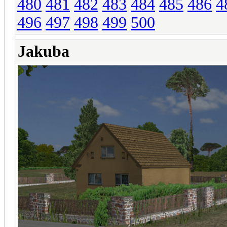
480
481
482
483
484
485
486
4
496
497
498
499
500
Jakuba