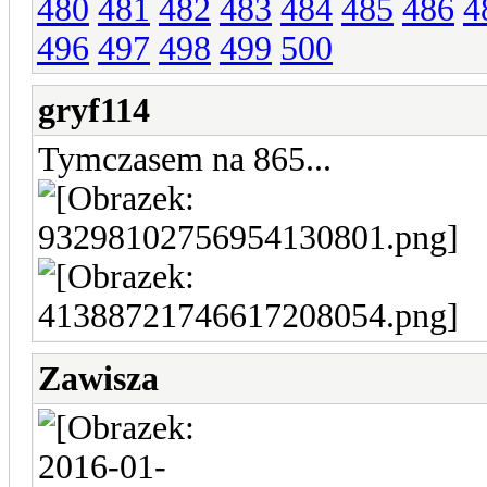
480
481
482
483
484
485
486
4
496
497
498
499
500
gryf114
Tymczasem na 865...
Zawisza