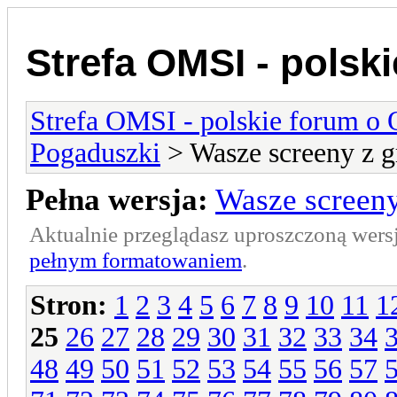
Strefa OMSI - polsk
Strefa OMSI - polskie forum o
Pogaduszki
> Wasze screeny z g
Pełna wersja:
Wasze screeny
Aktualnie przeglądasz uproszczoną wers
pełnym formatowaniem
.
Stron:
1
2
3
4
5
6
7
8
9
10
11
1
25
26
27
28
29
30
31
32
33
34
48
49
50
51
52
53
54
55
56
57