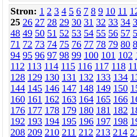
Stron:
1
2
3
4
5
6
7
8
9
10
11
1
25
26
27
28
29
30
31
32
33
34
48
49
50
51
52
53
54
55
56
57
71
72
73
74
75
76
77
78
79
80
94
95
96
97
98
99
100
101
102
112
113
114
115
116
117
118
1
128
129
130
131
132
133
134
1
144
145
146
147
148
149
150
1
160
161
162
163
164
165
166
1
176
177
178
179
180
181
182
1
192
193
194
195
196
197
198
1
208
209
210
211
212
213
214
2