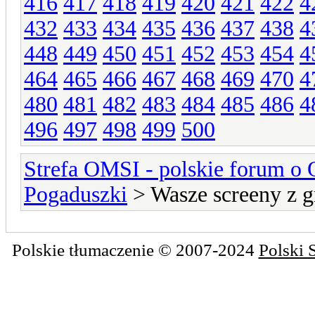
416
417
418
419
420
421
422
4
432
433
434
435
436
437
438
4
448
449
450
451
452
453
454
4
464
465
466
467
468
469
470
4
480
481
482
483
484
485
486
4
496
497
498
499
500
Strefa OMSI - polskie forum o
Pogaduszki
> Wasze screeny z g
Polskie tłumaczenie © 2007-2024
Polski