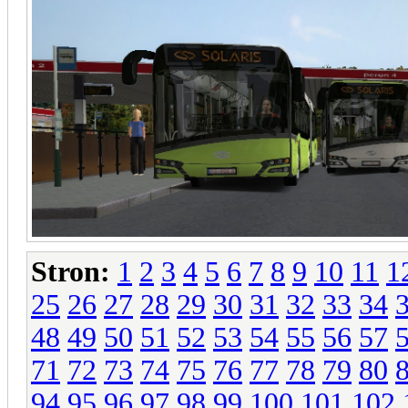
Stron:
1
2
3
4
5
6
7
8
9
10
11
1
25
26
27
28
29
30
31
32
33
34
48
49
50
51
52
53
54
55
56
57
71
72
73
74
75
76
77
78
79
80
94
95
96
97
98
99
100
101
102