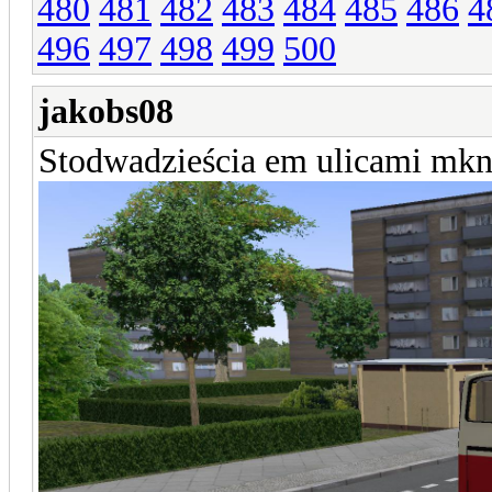
480
481
482
483
484
485
486
4
496
497
498
499
500
jakobs08
Stodwadzieścia em ulicami mkn