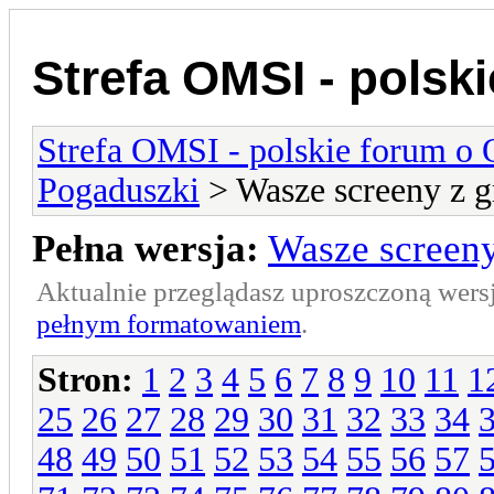
Strefa OMSI - polsk
Strefa OMSI - polskie forum o
Pogaduszki
> Wasze screeny z g
Pełna wersja:
Wasze screeny
Aktualnie przeglądasz uproszczoną wers
pełnym formatowaniem
.
Stron:
1
2
3
4
5
6
7
8
9
10
11
1
25
26
27
28
29
30
31
32
33
34
48
49
50
51
52
53
54
55
56
57