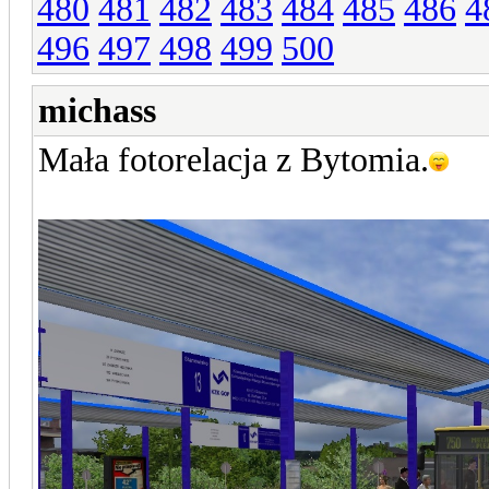
480
481
482
483
484
485
486
4
496
497
498
499
500
michass
Mała fotorelacja z Bytomia.