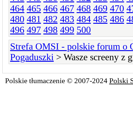
464
465
466
467
468
469
470
4
480
481
482
483
484
485
486
4
496
497
498
499
500
Strefa OMSI - polskie forum o
Pogaduszki
> Wasze screeny z g
Polskie tłumaczenie © 2007-2024
Polski