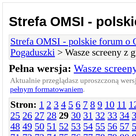
Strefa OMSI - polsk
Strefa OMSI - polskie forum o
Pogaduszki
> Wasze screeny z g
Pełna wersja:
Wasze screeny
Aktualnie przeglądasz uproszczoną wers
pełnym formatowaniem
.
Stron:
1
2
3
4
5
6
7
8
9
10
11
1
25
26
27
28
29
30
31
32
33
34
48
49
50
51
52
53
54
55
56
57